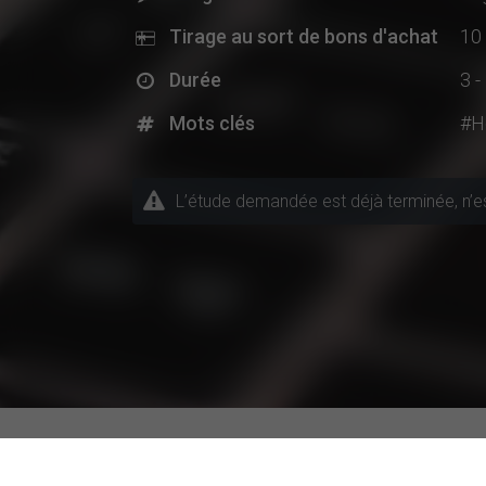
Tirage au sort de bons d'achat
10
Durée
3 -
Mots clés
#H
L’étude demandée est déjà terminée, n’est