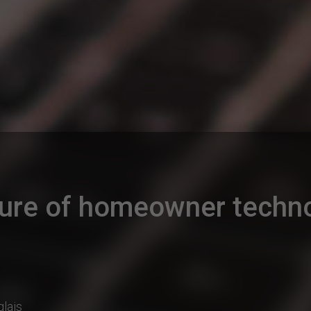
ture of homeowner techno
lais