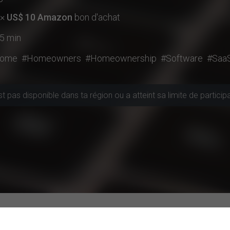
 ×
US$ 10 Amazon
bon d'achat
 5 min
ome
#Homeowners
#Homeownership
#Software
#Saa
 pas disponible dans ta région ou a atteint sa limite de particip