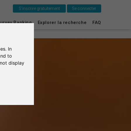
S'inscrire gratuitement
Se connecter
C'est SurveyCircle
urvey Ranking
Explorer la recherche
FAQ
Survey Ranking
es. In
Explorer la recherche
and to
not display
FAQ
S'inscrire gratuitement
S'inscrire
English
Deutsch