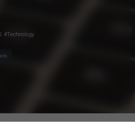
S
#Technology
ants.