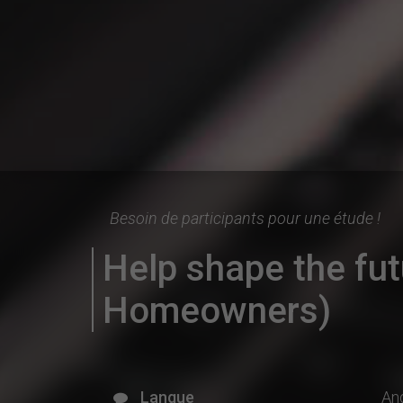
Besoin de participants pour une étude !
Help shape the fu
Homeowners)
Langue
Ang