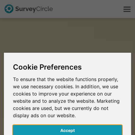
C'est SurveyCircle
Survey Ranking
Cookie Preferences
Explorer la recherche
To ensure that the website functions properly,
we use necessary cookies. In addition, we use
FAQ
cookies to improve your experience on our
website and to analyze the website. Marketing
S'inscrire gratuitement
cookies are used, but we currently do not
display ads on our website.
S'inscrire
Accept
English