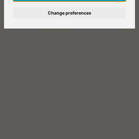
Deutsch
Change preferences
Nederlands
Español
Italiano