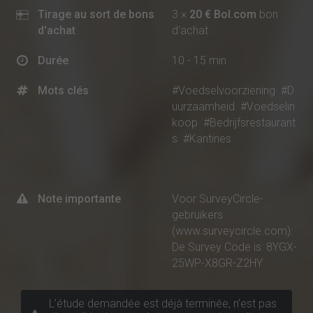
Tirage au sort de bons
3 ×
20 € Bol.com
bon
d'achat
d'achat
Durée
10 - 15 min
Mots clés
#Voedselvoorziening
#D
uurzaamheid
#Voedselin
koop
#Bedrijfsrestaurant
s
#Kantines
Note importante
Voor SurveyCircle-
gebruikers
(www.surveycircle.com):
De Survey Code is: 8YGX-
25WP-X8GR-Z2HY
L’étude demandée est déjà terminée, n’est pas