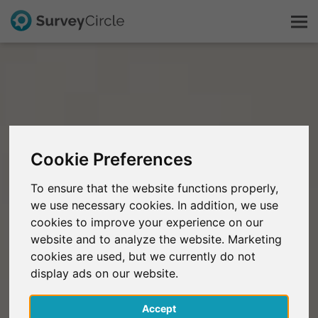
C'est SurveyCircle
Survey Ranking
Cookie Preferences
Explorer la recherche
To ensure that the website functions properly,
we use necessary cookies. In addition, we use
FAQ
cookies to improve your experience on our
website and to analyze the website. Marketing
S'inscrire gratuitement
cookies are used, but we currently do not
display ads on our website.
S'inscrire
Accept
English