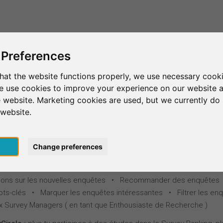
C'est SurveyCircle
Trouver des participants
S
 Preferences
ing – le cœur de SurveyCircle
hat the website functions properly, we use necessary cooki
we use cookies to improve your experience on our website 
e dans le Survey Ranking et participe aux enquêtes 
 website. Marketing cookies are used, but we currently do 
er des points pour le classement de ton étude dan
 website.
on, plus les personnes qui participent à ton enqu
tu soutiens les autres, plus tu reçois de soutien en 
pt
Change preferences
onctions après ton inscription gratuite :
es • Collecter des points • Publier des enquêtes et trouver des
ations sur les nouvelles enquêtes • Recommander des enquêtes 
s-clés • Marquer les enquêtes intéressantes • Filtrer les en
x Survey Managers ( en tant que Enthousiaste de Recherche )