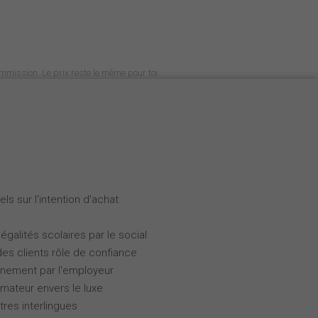
commission. Le prix reste le même pour toi.
ls sur l'intention d'achat
galités scolaires par le social
des clients rôle de confiance
gnement par l'employeur
ateur envers le luxe
tres interlingues