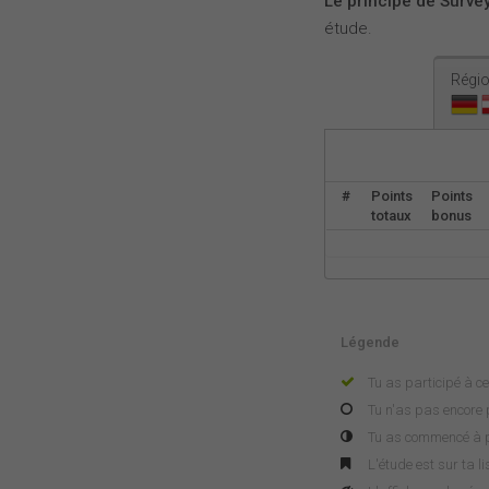
Le principe de Survey
étude.
Régio
#
Points
Points
totaux
bonus
Légende
Tu as participé à ce
Tu n'as pas encore p
Tu as commencé à pa
L'étude est sur ta l