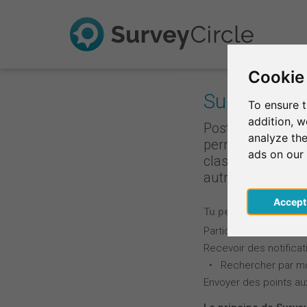
Cookie
Survey Rank
To ensure t
addition, 
Poste ton enquêt
analyze the
permet d'accumul
ads on our
classement est b
autrement : Plus 
Acce
Tu peux utiliser ces f
Participer à des étud
Recevoir des notific
• Rechercher par mot
Envoyer des points au