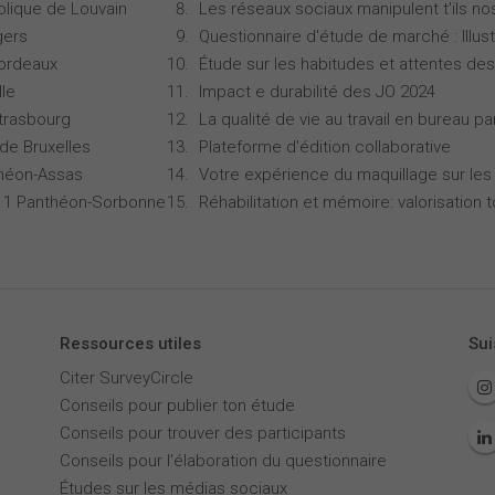
olique de Louvain
Les réseaux sociaux manipulent t'ils no
gers
Questionnaire d'étude de marché : Illust
Bordeaux
Étude sur les habitudes et attentes d
lle
Impact e durabilité des JO 2024
Strasbourg
La qualité de vie au travail en bureau 
 de Bruxelles
Plateforme d'édition collaborative
théon-Assas
Votre expérience du maquillage sur les
is 1 Panthéon-Sorbonne
Réhabilitation et mémoire: valorisation 
Ressources utiles
Sui
Citer SurveyCircle
Conseils pour publier ton étude
Conseils pour trouver des participants
Conseils pour l'élaboration du questionnaire
Études sur les médias sociaux