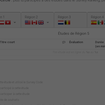
Circle :
plus tu participes à des études dans le Survey Ranking, plu
n 1
Région 2
Région 3
Région 4
Études de Région 5
Titre court
Évaluation
Durée
(en min
Ton étude est en ligne du
%s
au
%s
tte étude et utilisé le Survey Code
articipé à cette étude
rticiper à cette étude
iste de souhaits