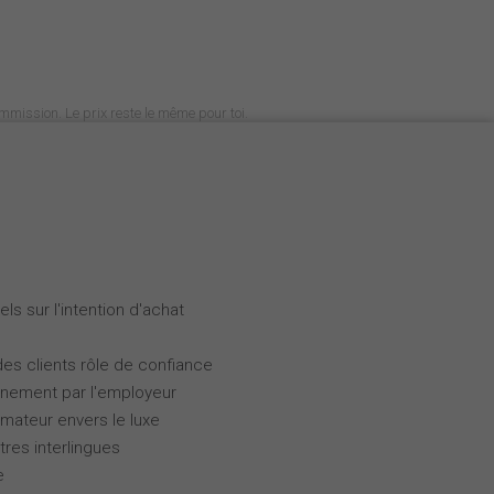
commission. Le prix reste le même pour toi.
ls sur l'intention d'achat
des clients rôle de confiance
gnement par l'employeur
ateur envers le luxe
tres interlingues
e