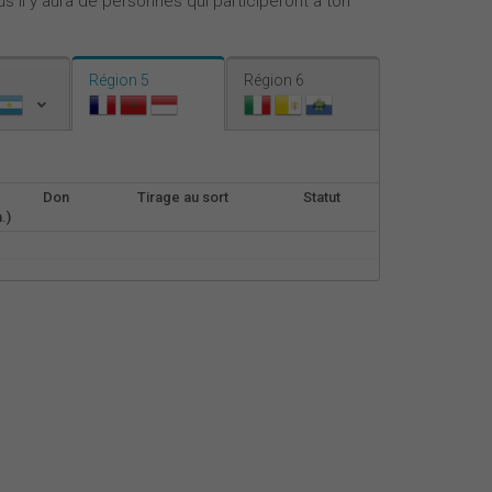
s il y aura de personnes qui participeront à ton
Nederlands
Español
Région 5
Région 6
Italiano
Don
Tirage au sort
Statut
.)