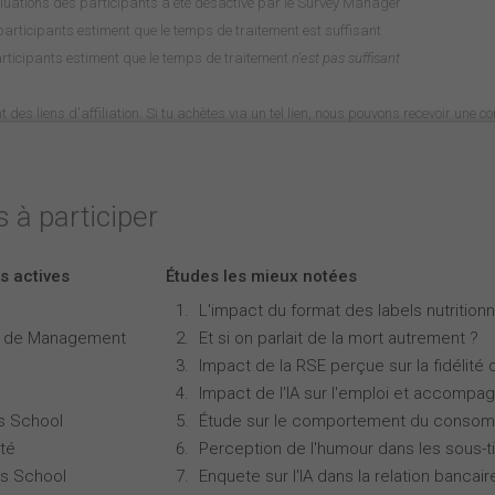
luations des participants a été désactivé par le Survey Manager
rticipants estiment que le temps de traitement est suffisant
rticipants estiment que le temps de traitement
n'est pas suffisant
nt des liens d'affiliation. Si tu achètes via un tel lien, nous pouvons recevoir une 
 à participer
s actives
Études les mieux notées
L'impact du format des labels nutritionne
e de Management
Et si on parlait de la mort autrement ?
Impact de la RSE perçue sur la fidélité 
Impact de l'IA sur l'emploi et accompa
s School
Étude sur le comportement du consomm
té
Perception de l'humour dans les sous-ti
s School
Enquete sur l'IA dans la relation bancair