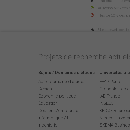
L'affichage des éva
Au moins 50% des pa
Plus de 50% des pa
* Le site web contie
Projets de recherche actuels
Sujets / Domaines d'études
Universités plu
Autre domaine d'études
EFAP Paris
Design
Grenoble Écol
Économie politique
IAE France
Éducation
INSEEC
Gestion d'entreprise
KEDGE Busines
Informatique / IT
Nantes Universi
Ingénierie
SKEMA Busines