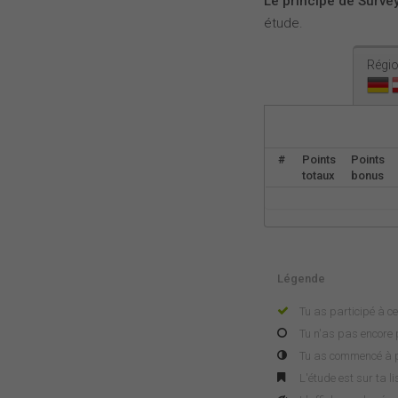
Le principe de Survey
étude.
Régio
#
Points
Points
totaux
bonus
Légende
Tu as participé à ce
Tu n'as pas encore p
Tu as commencé à pa
L'étude est sur ta l