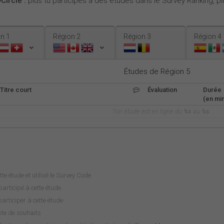
Circle :
plus tu participes à des études dans le Survey Ranking, plu
n 1
Région 2
Région 3
Région 4
Études de Région 5
Titre court
Évaluation
Durée
(en min
Ton étude est en ligne du
%s
au
%s
tte étude et utilisé le Survey Code
articipé à cette étude
rticiper à cette étude
iste de souhaits