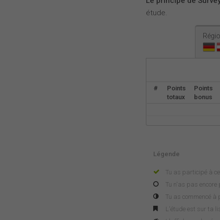
Le principe de Survey
étude.
Régio
#
Points
Points
totaux
bonus
Légende
Tu as participé à ce
Tu n'as pas encore p
Tu as commencé à pa
L'étude est sur ta l