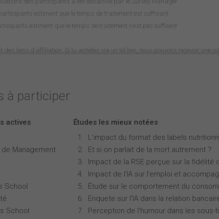
luations des participants a été désactivé par le Survey Manager
rticipants estiment que le temps de traitement est suffisant
rticipants estiment que le temps de traitement
n'est pas suffisant
nt des liens d'affiliation. Si tu achètes via un tel lien, nous pouvons recevoir une 
 à participer
s actives
Études les mieux notées
L'impact du format des labels nutritionne
e de Management
Et si on parlait de la mort autrement ?
Impact de la RSE perçue sur la fidélité 
Impact de l'IA sur l'emploi et accompa
s School
Étude sur le comportement du consomm
té
Enquete sur l'IA dans la relation bancair
s School
Perception de l'humour dans les sous-ti