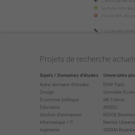
L'affichage des éva
Au moins 50% des pa
Plus de 50% des pa
* Le site web contie
Projets de recherche actuels
Sujets / Domaines d'études
Universités plu
Autre domaine d'études
EFAP Paris
Design
Grenoble Écol
Économie politique
IAE France
Éducation
INSEEC
Gestion d'entreprise
KEDGE Busines
Informatique / IT
Nantes Universi
Ingénierie
SKEMA Busines