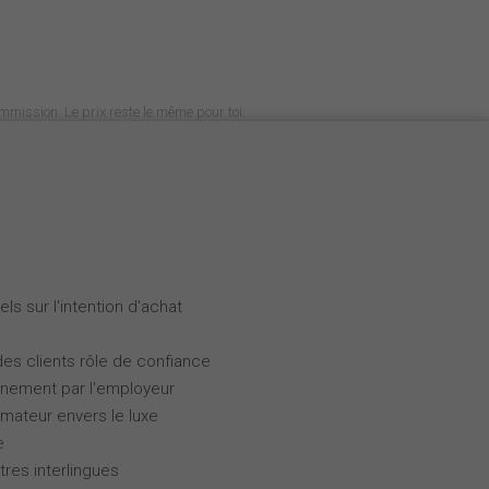
commission. Le prix reste le même pour toi.
ls sur l'intention d'achat
des clients rôle de confiance
gnement par l'employeur
ateur envers le luxe
e
tres interlingues