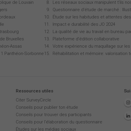
olique de Louvain
Les réseaux sociaux manipulent t'ils no
gers
Questionnaire d'étude de marché : Illust
Bordeaux
Étude sur les habitudes et attentes d
lle
Impact e durabilité des JO 2024
Strasbourg
La qualité de vie au travail en bureau 
 de Bruxelles
Plateforme d'édition collaborative
théon-Assas
Votre expérience du maquillage sur les
is 1 Panthéon-Sorbonne
Réhabilitation et mémoire: valorisation 
Ressources utiles
Sui
Citer SurveyCircle
Conseils pour publier ton étude
Conseils pour trouver des participants
Conseils pour l'élaboration du questionnaire
Études sur les médias sociaux