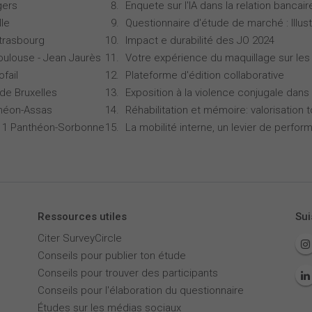
gers
Enquete sur l'IA dans la relation bancair
lle
Questionnaire d'étude de marché : Illust
Strasbourg
Impact e durabilité des JO 2024
oulouse - Jean Jaurès
Votre expérience du maquillage sur les
ofail
Plateforme d'édition collaborative
 de Bruxelles
Exposition à la violence conjugale dans 
théon-Assas
Réhabilitation et mémoire: valorisation 
is 1 Panthéon-Sorbonne
La mobilité interne, un levier de perfor
Ressources utiles
Sui
Citer SurveyCircle
Conseils pour publier ton étude
Conseils pour trouver des participants
Conseils pour l'élaboration du questionnaire
Études sur les médias sociaux