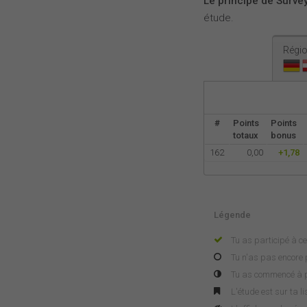
Le principe de Survey
étude.
Régio
#
Points
Points
totaux
bonus
162
0,00
+1,78
Légende
Tu as participé à ce
Tu n'as pas encore p
Tu as commencé à pa
L'étude est sur ta l