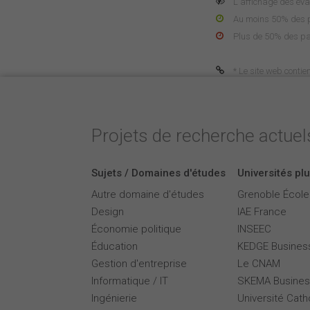
L'affichage des éva
Au moins 50% des pa
Plus de 50% des pa
* Le site web contie
Projets de recherche actuels
Sujets / Domaines d'études
Universités plu
Autre domaine d'études
Grenoble Écol
Design
IAE France
Économie politique
INSEEC
Éducation
KEDGE Busines
Gestion d'entreprise
Le CNAM
Informatique / IT
SKEMA Busines
Ingénierie
Université Cath