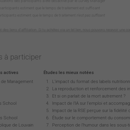
luations des participants a été désactivé par le Survey Manager
rticipants estiment que le temps de traitement est suffisant
rticipants estiment que le temps de traitement
n'est pas suffisant
nt des liens d'affiliation. Si tu achètes via un tel lien, nous pouvons recevoir une 
 à participer
s actives
Études les mieux notées
e de Management
L'impact du format des labels nutritionne
La reproduction et renforcement des iné
Et si on parlait de la mort autrement ?
s School
Impact de l'IA sur l'emploi et accompa
Impact de la RSE perçue sur la fidélité 
s School
Étude sur le comportement du consomm
olique de Louvain
Perception de l'humour dans les sous-ti