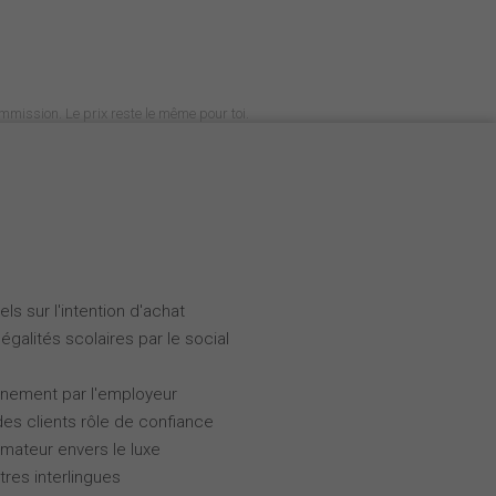
commission. Le prix reste le même pour toi.
ls sur l'intention d'achat
galités scolaires par le social
gnement par l'employeur
des clients rôle de confiance
ateur envers le luxe
tres interlingues