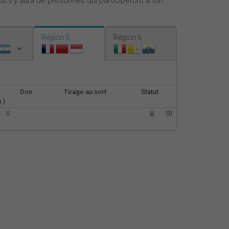
s il y aura de personnes qui participeront à ton
Nederlands
Español
Région 5
Région 6
Italiano
Don
Tirage au sort
Statut
.)
-
8