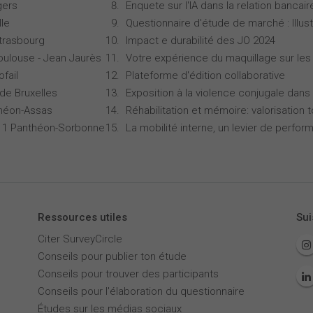
gers
Enquete sur l'IA dans la relation bancair
lle
Questionnaire d'étude de marché : Illust
Strasbourg
Impact e durabilité des JO 2024
oulouse - Jean Jaurès
Votre expérience du maquillage sur les
ofail
Plateforme d'édition collaborative
 de Bruxelles
Exposition à la violence conjugale dans 
théon-Assas
Réhabilitation et mémoire: valorisation 
is 1 Panthéon-Sorbonne
La mobilité interne, un levier de perfor
Ressources utiles
Sui
Citer SurveyCircle
Conseils pour publier ton étude
Conseils pour trouver des participants
Conseils pour l'élaboration du questionnaire
Études sur les médias sociaux