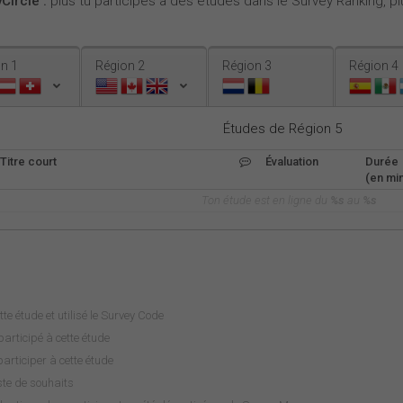
Circle :
plus tu participes à des études dans le Survey Ranking, plu
n 1
Région 2
Région 3
Région 4
Études de Région 5
Titre court
Évaluation
Durée
(en min
Ton étude est en ligne du
%s
au
%s
tte étude et utilisé le Survey Code
articipé à cette étude
rticiper à cette étude
iste de souhaits