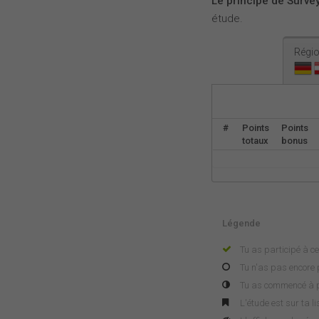
Le principe de Survey
étude.
Régio
#
Points
Points
totaux
bonus
Légende
Tu as participé à ce
Tu n'as pas encore p
Tu as commencé à pa
L'étude est sur ta l