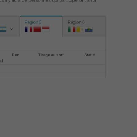
s il y aura de personnes qui participeront à ton
Nederlands
Español
Région 5
Région 6
Italiano
Don
Tirage au sort
Statut
.)