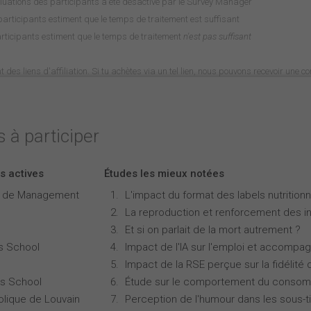
luations des participants a été désactivé par le Survey Manager
rticipants estiment que le temps de traitement est suffisant
rticipants estiment que le temps de traitement
n'est pas suffisant
nt des liens d'affiliation. Si tu achètes via un tel lien, nous pouvons recevoir une 
 à participer
s actives
Études les mieux notées
e de Management
L'impact du format des labels nutritionne
La reproduction et renforcement des iné
Et si on parlait de la mort autrement ?
s School
Impact de l'IA sur l'emploi et accompa
Impact de la RSE perçue sur la fidélité 
s School
Étude sur le comportement du consomm
olique de Louvain
Perception de l'humour dans les sous-ti