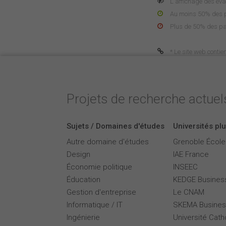
L'affichage des éva
Au moins 50% des pa
Plus de 50% des pa
* Le site web contie
Projets de recherche actuels
Sujets / Domaines d'études
Universités plu
Autre domaine d'études
Grenoble Écol
Design
IAE France
Économie politique
INSEEC
Éducation
KEDGE Busines
Gestion d'entreprise
Le CNAM
Informatique / IT
SKEMA Busines
Ingénierie
Université Cath