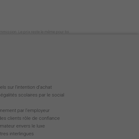
commission. Le prix reste le même pour toi.
ls sur l'intention d'achat
galités scolaires par le social
gnement par l'employeur
des clients rôle de confiance
ateur envers le luxe
tres interlingues