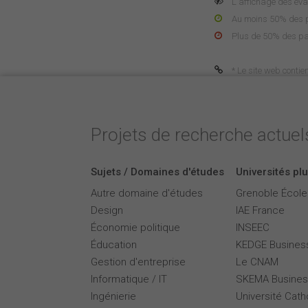
L'affichage des éva
Au moins 50% des pa
Plus de 50% des pa
* Le site web contie
Projets de recherche actuels
Sujets / Domaines d'études
Universités plu
Autre domaine d'études
Grenoble Écol
Design
IAE France
Économie politique
INSEEC
Éducation
KEDGE Busines
Gestion d'entreprise
Le CNAM
Informatique / IT
SKEMA Busines
Ingénierie
Université Cath