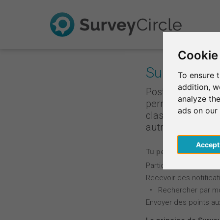
Cookie
Survey Rank
To ensure t
addition, 
Poste ton enquêt
analyze the
permet d'accumul
ads on our
classement est b
autrement : Plus 
Acce
Tu peux utiliser ces f
Participer à des étud
Recevoir des notific
• Rechercher par mot
Envoyer des points au