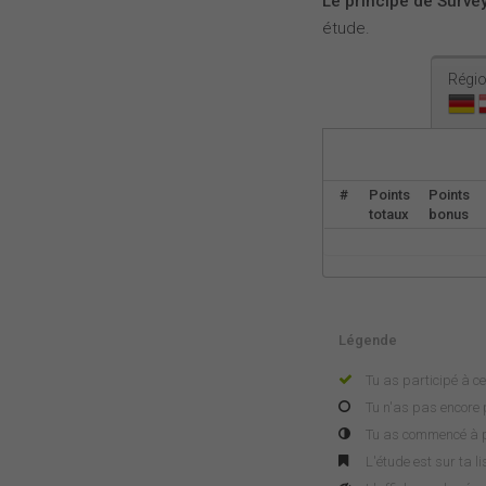
Le principe de Survey
étude.
Régio
#
Points
Points
totaux
bonus
Légende
Tu as participé à ce
Tu n'as pas encore p
Tu as commencé à pa
L'étude est sur ta l