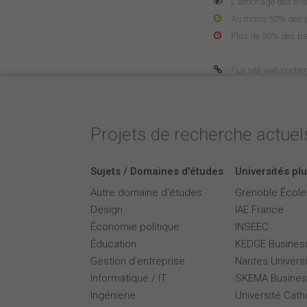
L'affichage des éva
Au moins 50% des pa
Plus de 50% des pa
* Le site web contie
Projets de recherche actuels
Sujets / Domaines d'études
Universités plu
Autre domaine d'études
Grenoble Écol
Design
IAE France
Économie politique
INSEEC
Éducation
KEDGE Busines
Gestion d'entreprise
Nantes Universi
Informatique / IT
SKEMA Busines
Ingénierie
Université Cath