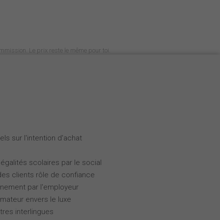
commission. Le prix reste le même pour toi.
ls sur l'intention d'achat
galités scolaires par le social
des clients rôle de confiance
gnement par l'employeur
ateur envers le luxe
tres interlingues