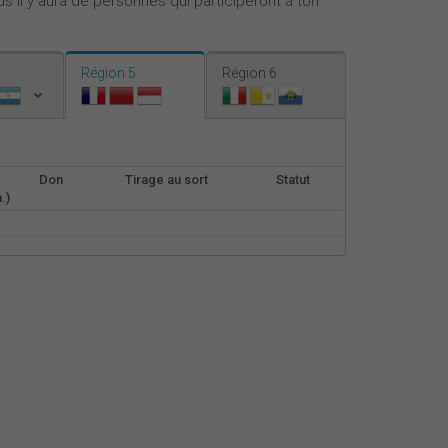
s il y aura de personnes qui participeront à ton
Nederlands
Español
Région 5
Région 6
Italiano
Don
Tirage au sort
Statut
.)