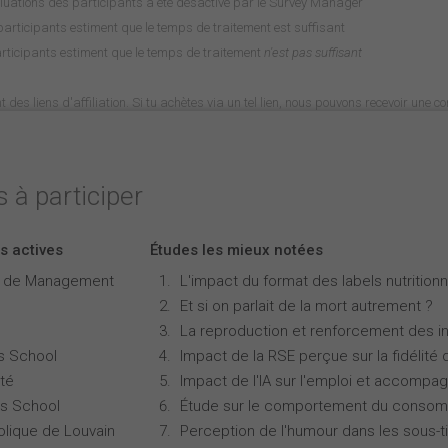
luations des participants a été désactivé par le Survey Manager
rticipants estiment que le temps de traitement est suffisant
rticipants estiment que le temps de traitement
n'est pas suffisant
nt des liens d'affiliation. Si tu achètes via un tel lien, nous pouvons recevoir une 
 à participer
s actives
Études les mieux notées
e de Management
L'impact du format des labels nutritionne
Et si on parlait de la mort autrement ?
La reproduction et renforcement des iné
s School
Impact de la RSE perçue sur la fidélité 
té
Impact de l'IA sur l'emploi et accompa
s School
Étude sur le comportement du consomm
olique de Louvain
Perception de l'humour dans les sous-ti