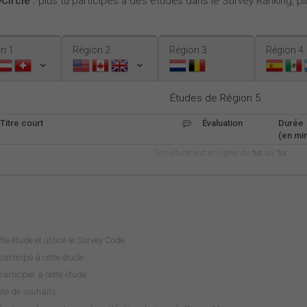
Circle :
plus tu participes à des études dans le Survey Ranking, plu
n 1
Région 2
Région 3
Région 4
Études de Région 5
Titre court
Évaluation
Durée
(en min
Ton étude est en ligne du
%s
au
%s
tte étude et utilisé le Survey Code
articipé à cette étude
rticiper à cette étude
iste de souhaits