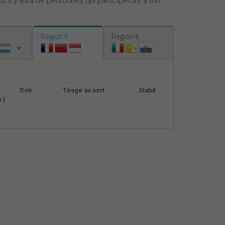
s il y aura de personnes qui participeront à ton
Nederlands
Español
Région 5
Région 6
Italiano
Don
Tirage au sort
Statut
.)