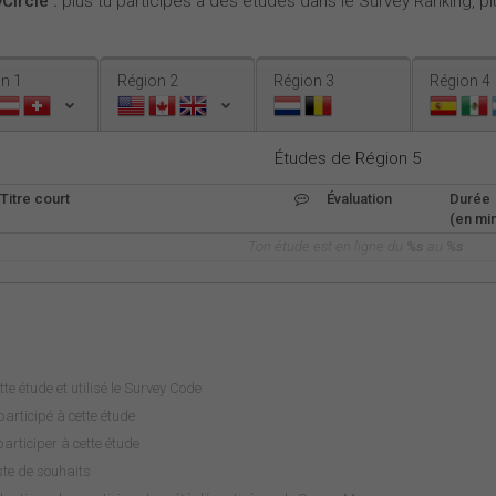
Circle :
plus tu participes à des études dans le Survey Ranking, plu
n 1
Région 2
Région 3
Région 4
Études de Région 5
Titre court
Évaluation
Durée
(en min
Ton étude est en ligne du
%s
au
%s
tte étude et utilisé le Survey Code
articipé à cette étude
rticiper à cette étude
iste de souhaits