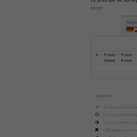
Le principe de Survey
étude.
Régio
#
Points
Points
totaux
bonus
Légende
Tu as participé à ce
Tu n'as pas encore p
Tu as commencé à pa
L'étude est sur ta l