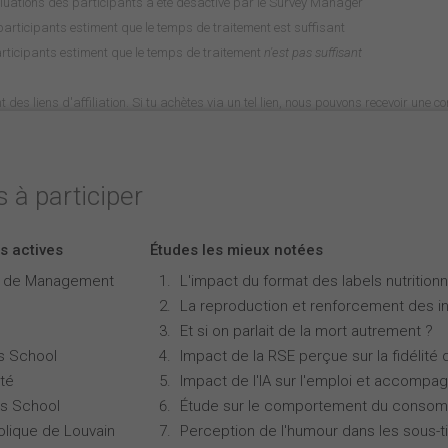
luations des participants a été désactivé par le Survey Manager
rticipants estiment que le temps de traitement est suffisant
rticipants estiment que le temps de traitement
n'est pas suffisant
nt des liens d'affiliation. Si tu achètes via un tel lien, nous pouvons recevoir une 
 à participer
s actives
Études les mieux notées
e de Management
L'impact du format des labels nutritionne
La reproduction et renforcement des iné
Et si on parlait de la mort autrement ?
s School
Impact de la RSE perçue sur la fidélité 
té
Impact de l'IA sur l'emploi et accompa
s School
Étude sur le comportement du consomm
olique de Louvain
Perception de l'humour dans les sous-ti