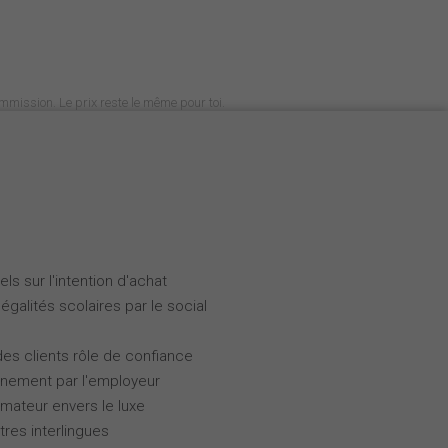
commission. Le prix reste le même pour toi.
ls sur l'intention d'achat
galités scolaires par le social
des clients rôle de confiance
gnement par l'employeur
ateur envers le luxe
tres interlingues