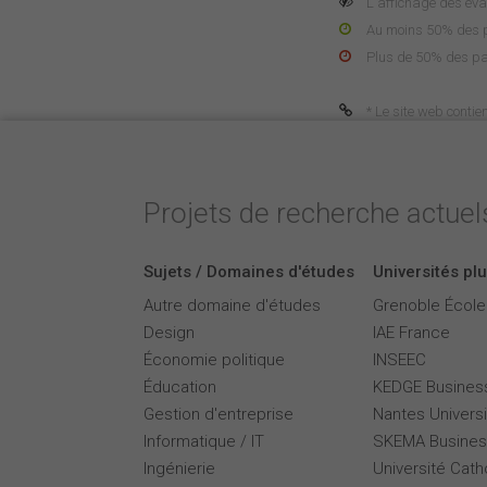
L'affichage des éva
Au moins 50% des pa
Plus de 50% des pa
* Le site web contie
Projets de recherche actuels
Sujets / Domaines d'études
Universités plu
Autre domaine d'études
Grenoble Écol
Design
IAE France
Économie politique
INSEEC
Éducation
KEDGE Busines
Gestion d'entreprise
Nantes Universi
Informatique / IT
SKEMA Busines
Ingénierie
Université Cath