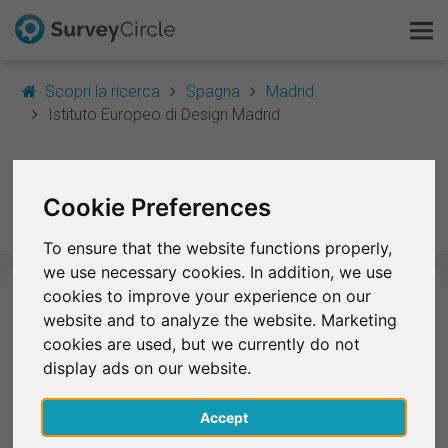
Scopri la ricerca
Spagna
Madrid
Istituto Europeo di Design Madrid
Questo è SurveyCircle
Istituto Europeo di
Survey Ranking
Cookie Preferences
Design Madrid
Scopri la ricerca
To ensure that the website functions properly,
we use necessary cookies. In addition, we use
FAQ
cookies to improve your experience on our
website and to analyze the website. Marketing
Studi selezionati – Istituto Europeo
Registrati gratis
cookies are used, but we currently do not
di Design Madrid
display ads on our website.
Accedi
Attualmente non ci sono studi di questa università
Accept
elencati su SurveyCircle.
English