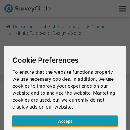
Découvrir la recherche
Espagne
Madrid
Istituto Europeo di Design Madrid
C'est SurveyCircle
Istituto Europeo di
Survey Ranking
Cookie Preferences
Design Madrid
Explorer la recherche
To ensure that the website functions properly,
we use necessary cookies. In addition, we use
FAQ
cookies to improve your experience on our
website and to analyze the website. Marketing
Sélection d'études de recherche –
S'inscrire gratuitement
cookies are used, but we currently do not
Istituto Europeo di Design Madrid
display ads on our website.
S'inscrire
Actuellement, aucune étude de Istituto Europeo di
Accept
Design Madrid n'est disponible sur SurveyCircle.
English