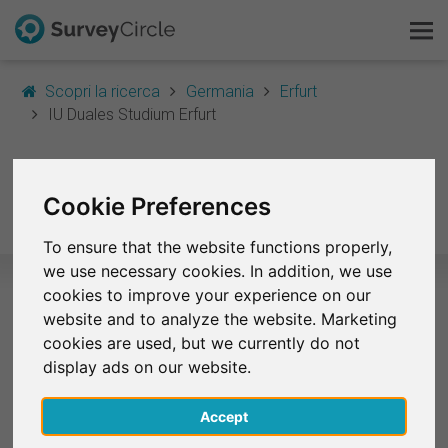
Scopri la ricerca
Germania
Erfurt
IU Duales Studium Erfurt
Questo è SurveyCircle
IU Duales Studium
Survey Ranking
Cookie Preferences
Erfurt
Scopri la ricerca
To ensure that the website functions properly,
we use necessary cookies. In addition, we use
FAQ
cookies to improve your experience on our
website and to analyze the website. Marketing
Studi selezionati – IU Duales
Registrati gratis
cookies are used, but we currently do not
Studium Erfurt
display ads on our website.
Accedi
Attualmente non ci sono studi di questa università
Accept
elencati su SurveyCircle.
English