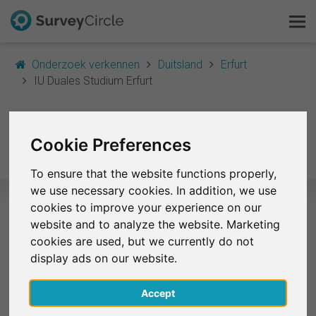
Onderzoek verkennen
Duitsland
Erfurt
IU Duales Studium Erfurt
Dit is SurveyCircle
IU Duales Studium
Survey Ranking
Cookie Preferences
Erfurt
Onderzoek verkennen
To ensure that the website functions properly,
we use necessary cookies. In addition, we use
FAQ
cookies to improve your experience on our
website and to analyze the website. Marketing
Geselecteerde onderzoeken – IU
Gratis registreren
cookies are used, but we currently do not
Duales Studium Erfurt
display ads on our website.
Inloggen
Er zijn momenteel geen onderzoeken van deze
Accept
universiteit beschikbaar op SurveyCircle.
English