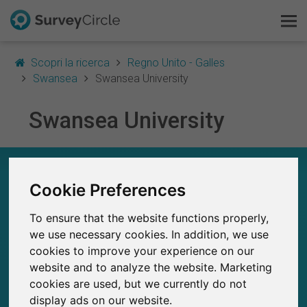
Scopri la ricerca
Regno Unito - Galles
Swansea
Swansea University
Swansea University
Questo è SurveyCircle
Survey Ranking
SWANSEA UNIVERSITY – A COLPO D’OCCHIO
Cookie Preferences
Scopri la ricerca
166
To ensure that the website functions properly,
Studi attualmente pubblicati su SurveyCircle
FAQ
3
Studi pubblicati in precedenza su
we use necessary cookies. In addition, we use
SurveyCircle
cookies to improve your experience on our
Registrati gratis
website and to analyze the website. Marketing
cookies are used, but we currently do not
Accedi
display ads on our website.