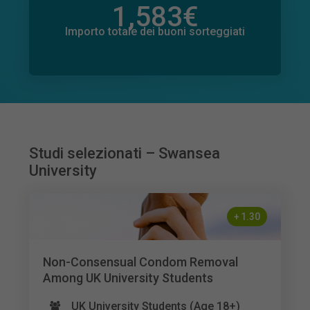
1,583
€
Importo totale delle donazioni promesse
69
€
Importo totale dei buoni sorteggiati
Studi selezionati – Swansea
University
+
1.30
Non-Consensual Condom Removal
Among UK University Students
UK University Students (Age 18+)