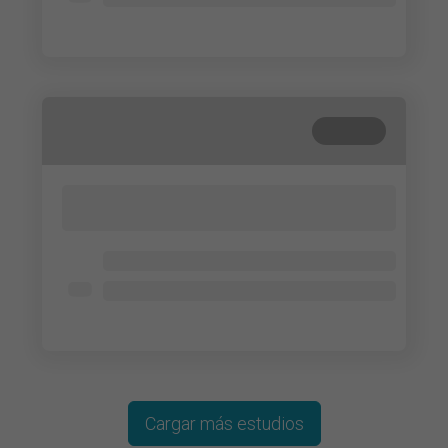
Lorem ipsum dolor
Cerrada
Lorem ipsum dolor sit amet, consectetur
adipisicing elit. Cum, nemo?
Lorem ipsum dolor
Lorem ipsum dolor
Lorem ipsum dolor
Cargar más estudios