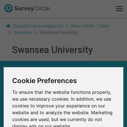
Descubrir la investigación
Reino Unido - Gales
Swansea
Swansea University
Swansea University
Esto es SurveyCircle
Survey Ranking
SWANSEA UNIVERSITY – EN RESUMEN
Cookie Preferences
Explorar la investigación
0
Estudios actuales en SurveyCircle
To ensure that the website functions properly,
0
FAQ
Número total de estudios publicados en
we use necessary cookies. In addition, we use
SurveyCircle
cookies to improve your experience on our
Regístrate gratis
website and to analyze the website. Marketing
cookies are used, but we currently do not
Iniciar sesión
display ads on our website.