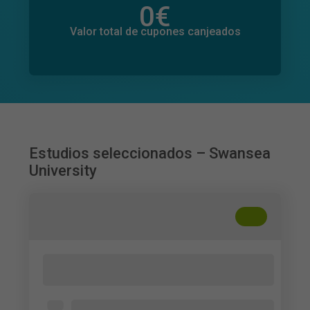
0
€
Valor total de donaciones
0
€
Valor total de cupones canjeados
Estudios seleccionados – Swansea
University
+
??
Non-Consensual Condom Removal
Among UK University Students
UK University Students (Age 18+)