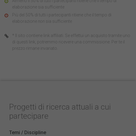
Almeno il 50% di tutti i partecipanti ritiene che il tempo di
elaborazione sia sufficiente
Più del 50% di tutti i partecipanti ritiene che il tempo di
elaborazione
non
sia sufficiente
* Il sito contiene link affiliati. Se effettui un acquisto tramite uno
di questi link, potremmo ricevere una commissione. Per te il
prezzo rimane invariato.
Progetti di ricerca attuali a cui
partecipare
Temi / Discipline