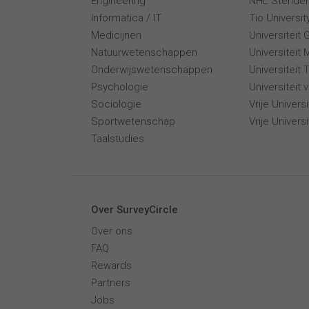
Engineering
NHL Stende
Informatica / IT
Tio Universi
Medicijnen
Universiteit 
Natuurwetenschappen
Universiteit 
Onderwijswetenschappen
Universiteit
Psychologie
Universiteit
Sociologie
Vrije Univer
Sportwetenschap
Vrije Univers
Taalstudies
Over SurveyCircle
Over ons
FAQ
Rewards
Partners
Jobs