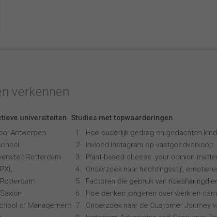
en verkennen
tieve universiteiten
Studies met topwaarderingen
ool Antwerpen
Hoe ouderlijk gedrag en gedachten kind
school
Invloed Instagram op vastgoedverkoop
ersiteit Rotterdam
Plant-based cheese: your opinion matte
 PXL
Onderzoek naar hechtingsstijl, emotiereg
 Rotterdam
Factoren die gebruik van ridesharingdi
Saxion
Hoe denken jongeren over werk en carr
School of Management
Onderzoek naar de Customer Journey 