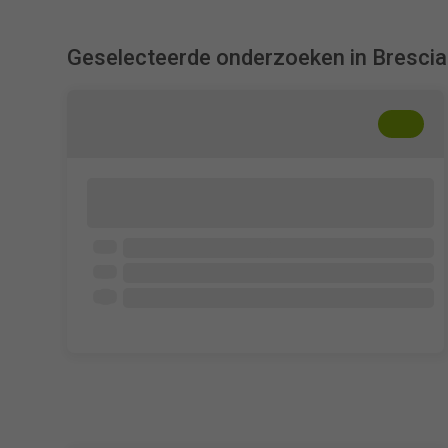
Geselecteerde onderzoeken in Brescia
+
??
Accesso alle evidenze e comportamenti
informativi infermieri italiani
University of Brescia
Infermieri
8 - 10 min