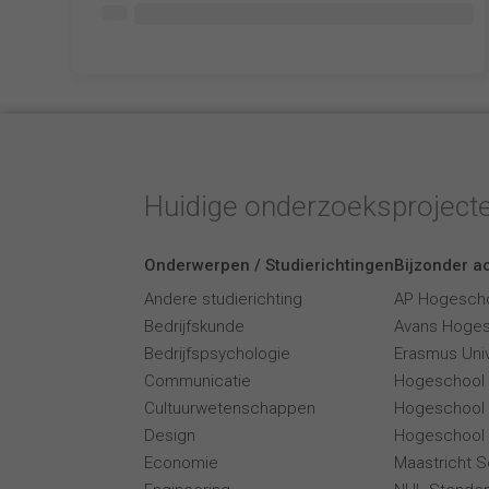
Lorem ipsum dolor
Lorem ipsum dolor
Huidige onderzoeksproject
Onderwerpen / Studierichtingen
Bijzonder ac
Andere studierichting
AP Hogesch
Bedrijfskunde
Avans Hoge
Bedrijfspsychologie
Erasmus Univ
Communicatie
Hogeschool
Cultuurwetenschappen
Hogeschool
Design
Hogeschool 
Economie
Maastricht 