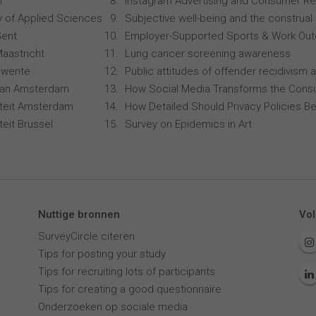
n
Instagram Advertising and Consumer R
ty of Applied Sciences
Subjective well-being and the construal 
Gent
Employer-Supported Sports & Work Ou
Maastricht
Lung cancer screening awareness
 Twente
Public attitudes of offender recidivism a
 van Amsterdam
How Social Media Transforms the Consu
siteit Amsterdam
How Detailed Should Privacy Policies Be
iteit Brussel
Survey on Epidemics in Art
Nuttige bronnen
Vol
SurveyCircle citeren
Tips for posting your study
Tips for recruiting lots of participants
Tips for creating a good questionnaire
Onderzoeken op sociale media