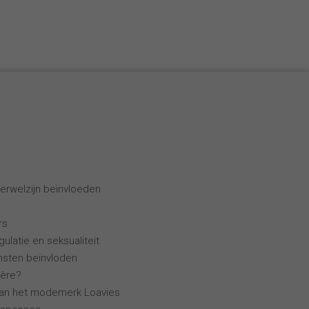
erwelzijn beïnvloeden
rs
ulatie en seksualiteit
ensten beïnvloden
ière?
van het modemerk Loavies