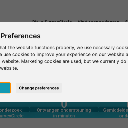
Dit is SurveyCircle
Vind respondenten
S
 Preferences
hat the website functions properly, we use necessary cooki
we use cookies to improve your experience on our website 
 website. Marketing cookies are used, but we currently do 
 website.
pt
Change preferences
0
rcle
in minuten
Aantal 
derzoek via
Ondersteuning geboden
A
onderzoek
Ontvangen ondersteuning
Gemiddelde 
0
urveyCircle
in minuten
ond