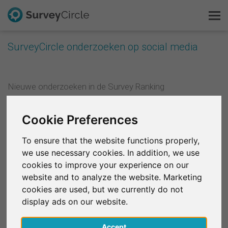
SurveyCircle onderzoeken op social media
Dit is SurveyCircle
Nieuwe onderzoeken in de Survey Ranking
Survey Ranking
Facebook: Dagelijks onderzoek
Cookie Preferences
Twitter: Dagelijks onderzoek
Onderzoek verkennen
Reddit: r/SurveyCircle
To ensure that the website functions properly,
FAQ
we use necessary cookies. In addition, we use
cookies to improve your experience on our
website and to analyze the website. Marketing
Gratis registreren
Topstudies in de Survey Ranking (150 punten of meer)
cookies are used, but we currently do not
LinkedIn: Topstudies
display ads on our website.
Inloggen
Facebook: Topstudies
Accept
Twitter: Topstudies
English