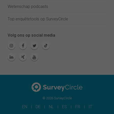
Wetenschap podcasts
Top enquêtetools op SurveyCircle
Volg ons op social media
© 2026 SurveyCircle
EN
DE
NL
ES
FR
IT