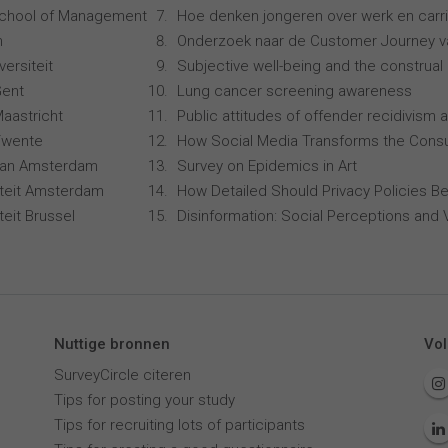
School of Management
Hoe denken jongeren over werk en carr
n
Onderzoek naar de Customer Journey 
ersiteit
Subjective well-being and the construal 
Gent
Lung cancer screening awareness
Maastricht
Public attitudes of offender recidivism a
 Twente
How Social Media Transforms the Consu
 van Amsterdam
Survey on Epidemics in Art
siteit Amsterdam
How Detailed Should Privacy Policies Be
iteit Brussel
Disinformation: Social Perceptions and 
Nuttige bronnen
Vol
SurveyCircle citeren
Tips for posting your study
Tips for recruiting lots of participants