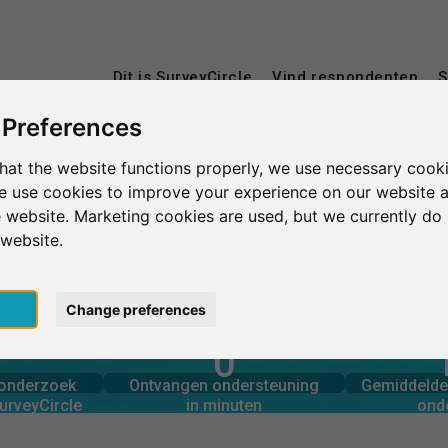
Dit is SurveyCircle
Vind respondenten
S
 Preferences
hat the website functions properly, we use necessary cooki
we use cookies to improve your experience on our website 
 website. Marketing cookies are used, but we currently do 
 website.
pt
Change preferences
0
rcle
in minuten
Aantal 
derzoek via
Ondersteuning geboden
onderzoek
Ontvangen ondersteuning
Gemiddelde 
0
urveyCircle
in minuten
ond