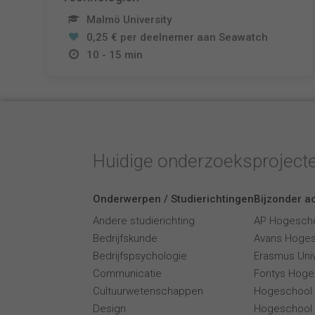
Malmö University
0,25 € per deelnemer aan Seawatch
10 - 15 min
Huidige onderzoeksproject
Onderwerpen / Studierichtingen
Bijzonder ac
Andere studierichting
AP Hogesch
Bedrijfskunde
Avans Hoge
Bedrijfspsychologie
Erasmus Univ
Communicatie
Fontys Hoge
Cultuurwetenschappen
Hogeschool
Design
Hogeschool 