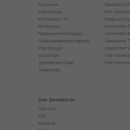
Economie
Maastricht 
Engineering
NHL Stende
Informatica / IT
Radboud Univ
Medicijnen
Universiteit 
Natuurwetenschappen
Universiteit 
Onderwijswetenschappen
Universiteit
Psychologie
Universiteit
Sociologie
Vrije Univer
Sportwetenschap
Vrije Univers
Taalstudies
Over SurveyCircle
Over ons
FAQ
Rewards