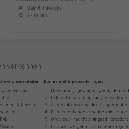
Malmö University
6 - 10 min
en verkennen
tieve universiteiten
Studies met topwaarderingen
ool Antwerpen
Hoe ouderlijk gedrag en gedachten kind
school
Invloed Instagram op vastgoedverkoop
ersiteit Rotterdam
AI-gebruik en vermelding bij opdrachten
scholen
Plant-based cheese: your opinion matte
 PXL
Onderzoek naar hechtingsstijl, emotiereg
Saxion
Factoren die gebruik van ridesharingdi