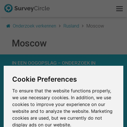
Onderzoek verkennen
Rusland
Moscow
Moscow
Dit is SurveyCircle
IN EEN OOGOPSLAG – ONDERZOEK IN
Survey Ranking
MOSCOW
Cookie Preferences
Onderzoek verkennen
0
SurveyCircle
To ensure that the website functions properly,
FAQ
Studies die momenteel gepubliceerd zijn op
Eerder gepubliceerde onderzoeken op
0
we use necessary cookies. In addition, we use
SurveyCircle
cookies to improve your experience on our
Gratis registreren
website and to analyze the website. Marketing
cookies are used, but we currently do not
Inloggen
display ads on our website.