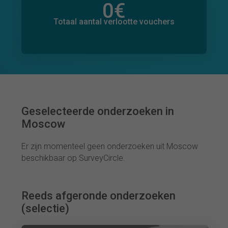
0
€
Totaal bedrag aan toegezegde donaties
0
€
Totaal aantal verlootte vouchers
Geselecteerde onderzoeken in
Moscow
Er zijn momenteel geen onderzoeken uit Moscow
beschikbaar op SurveyCircle.
Reeds afgeronde onderzoeken
(selectie)