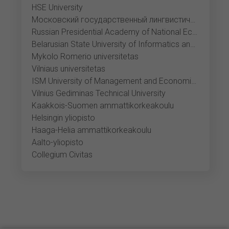
HSE University
Московский государственный лингвистический университет
Russian Presidential Academy of National Economy and Public Administration
Belarusian State University of Informatics and Radioelectronics
Mykolo Romerio universitetas
Vilniaus universitetas
ISM University of Management and Economics
Vilnius Gediminas Technical University
Kaakkois-Suomen ammattikorkeakoulu
Helsingin yliopisto
Haaga-Helia ammattikorkeakoulu
Aalto-yliopisto
Collegium Civitas