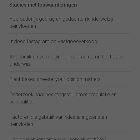
Studies met topwaarderingen
Hoe ouderlijk gedrag en gedachten kinderwelzijn
beïnvloeden
Invloed Instagram op vastgoedverkoop
AI-gebruik en vermelding bij opdrachten in het hoger
onderwijs
Plant-based cheese: your opinion matters
Onderzoek naar hechtingsstijl, emotieregulatie en
seksualiteit
Factoren die gebruik van ridesharingdiensten
beïnvloden
Hoe denken jongeren over werk en carrière?