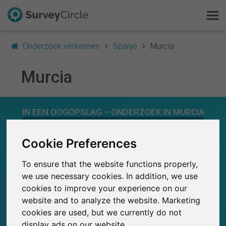
Onderzoek verkennen
Spanje
Murcia
Murcia
Dit is SurveyCircle
IN EEN OOGOPSLAG – ONDERZOEK IN MURCIA
Survey Ranking
0
Cookie Preferences
Onderzoek verkennen
SurveyCircle
Studies die momenteel gepubliceerd zijn op
Eerder gepubliceerde onderzoeken op
0
To ensure that the website functions properly,
SurveyCircle
FAQ
we use necessary cookies. In addition, we use
cookies to improve your experience on our
Gratis registreren
website and to analyze the website. Marketing
cookies are used, but we currently do not
0
Inloggen
display ads on our website.
Deelname aan onderzoek via SurveyCircle