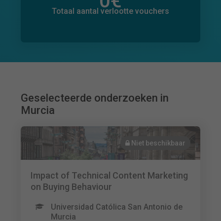
0
€
Totaal bedrag aan toegezegde donaties
0
€
Totaal aantal verlootte vouchers
Geselecteerde onderzoeken in
Murcia
Niet beschikbaar
Impact of Technical Content Marketing
on Buying Behaviour
Universidad Católica San Antonio de
Murcia