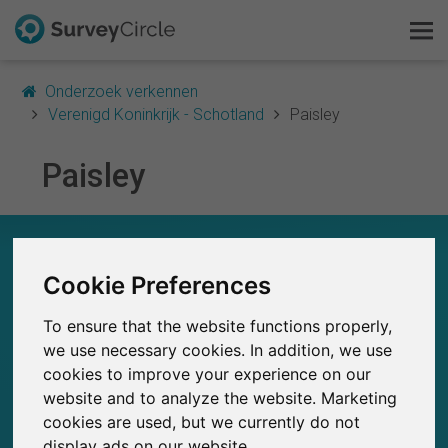
Onderzoek verkennen
Verenigd Koninkrijk - Schotland
Paisley
Paisley
Dit is SurveyCircle
Survey Ranking
IN EEN OOGOPSLAG – ONDERZOEK IN
PAISLEY
Onderzoek verkennen
Cookie Preferences
0
To ensure that the website functions properly,
SurveyCircle
FAQ
Studies die momenteel gepubliceerd zijn op
we use necessary cookies. In addition, we use
Eerder gepubliceerde onderzoeken op
0
SurveyCircle
cookies to improve your experience on our
Gratis registreren
website and to analyze the website. Marketing
cookies are used, but we currently do not
Inloggen
display ads on our website.