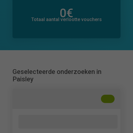
0
€
Totaal bedrag aan toegezegde donaties
0
€
Totaal aantal verlootte vouchers
Geselecteerde onderzoeken in
Paisley
+
??
How does answering in your own words
compare to multiple choice?