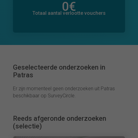
0
€
Totaal bedrag aan toegezegde donaties
0
€
Totaal aantal verlootte vouchers
Geselecteerde onderzoeken in
Patras
Er zijn momenteel geen onderzoeken uit Patras
beschikbaar op SurveyCircle.
Reeds afgeronde onderzoeken
(selectie)