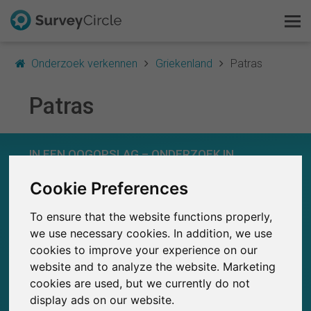
Onderzoek verkennen
Griekenland
Patras
Patras
Dit is SurveyCircle
IN EEN OOGOPSLAG – ONDERZOEK IN
Survey Ranking
PATRAS
Cookie Preferences
Onderzoek verkennen
0
SurveyCircle
To ensure that the website functions properly,
FAQ
Studies die momenteel gepubliceerd zijn op
Eerder gepubliceerde onderzoeken op
0
we use necessary cookies. In addition, we use
SurveyCircle
cookies to improve your experience on our
Gratis registreren
website and to analyze the website. Marketing
cookies are used, but we currently do not
Inloggen
display ads on our website.