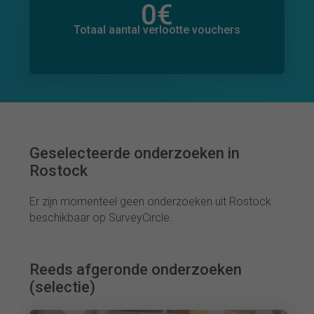
0
€
Totaal bedrag aan toegezegde donaties
0
€
Totaal aantal verlootte vouchers
Geselecteerde onderzoeken in
Rostock
Er zijn momenteel geen onderzoeken uit Rostock
beschikbaar op SurveyCircle.
Reeds afgeronde onderzoeken
(selectie)