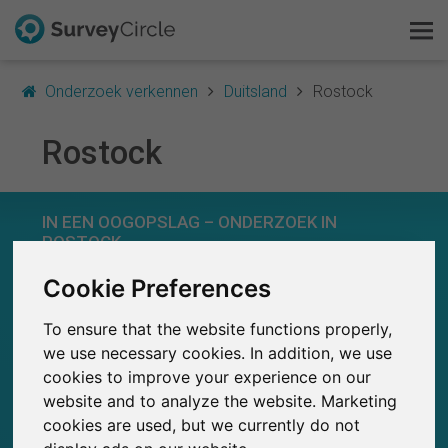
Onderzoek verkennen
Duitsland
Rostock
Rostock
Dit is SurveyCircle
IN EEN OOGOPSLAG – ONDERZOEK IN
Survey Ranking
ROSTOCK
Onderzoek verkennen
Cookie Preferences
0
SurveyCircle
Studies die momenteel gepubliceerd zijn op
Eerder gepubliceerde onderzoeken op
To ensure that the website functions properly,
FAQ
0
SurveyCircle
we use necessary cookies. In addition, we use
cookies to improve your experience on our
Gratis registreren
website and to analyze the website. Marketing
cookies are used, but we currently do not
Inloggen