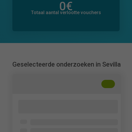
0
€
Totaal bedrag aan toegezegde donaties
0
€
Totaal aantal verlootte vouchers
Geselecteerde onderzoeken in Sevilla
+
??
Estudio de las conductas de búsqueda de
ayuda
Universidad de Sevilla
Mayor de 18 años, residente en España