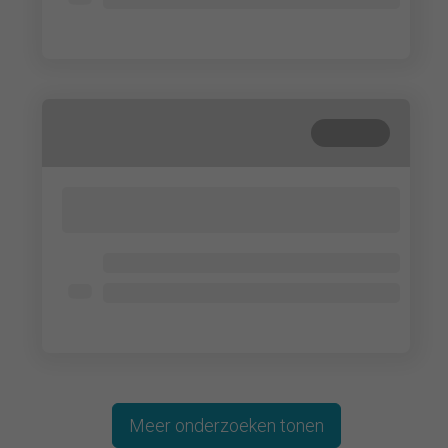
Lorem ipsum dolor
Gesloten
Lorem ipsum dolor sit amet, consectetur
adipisicing elit. Cum, nemo?
Lorem ipsum dolor
Lorem ipsum dolor
Lorem ipsum dolor
Meer onderzoeken tonen