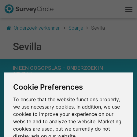
Onderzoek verkennen
Spanje
Sevilla
Sevilla
Dit is SurveyCircle
IN EEN OOGOPSLAG – ONDERZOEK IN
Survey Ranking
SEVILLA
Cookie Preferences
Onderzoek verkennen
0
SurveyCircle
To ensure that the website functions properly,
Studies die momenteel gepubliceerd zijn op
Eerder gepubliceerde onderzoeken op
FAQ
0
SurveyCircle
we use necessary cookies. In addition, we use
cookies to improve your experience on our
Gratis registreren
website and to analyze the website. Marketing
cookies are used, but we currently do not
Inloggen
display ads on our website.