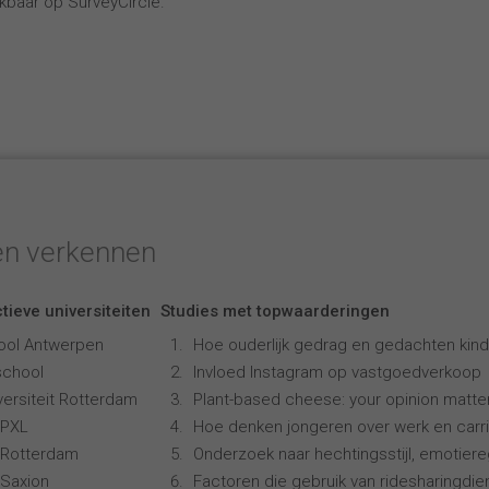
kbaar op SurveyCircle.
en verkennen
tieve universiteiten
Studies met topwaarderingen
ool Antwerpen
Hoe ouderlijk gedrag en gedachten kind
school
Invloed Instagram op vastgoedverkoop
ersiteit Rotterdam
Plant-based cheese: your opinion matte
 PXL
Hoe denken jongeren over werk en carr
 Rotterdam
Onderzoek naar hechtingsstijl, emotiereg
Saxion
Factoren die gebruik van ridesharingdi