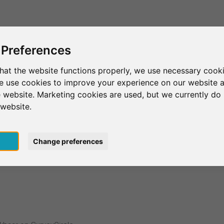
Dit is SurveyCircle
Vind respondenten
S
 Preferences
hat the website functions properly, we use necessary cooki
we use cookies to improve your experience on our website 
 website. Marketing cookies are used, but we currently do 
 website.
pt
Change preferences