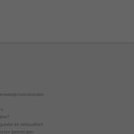
Español
Français
Italiano
erwelzijn beïnvloeden
rs
ière?
ulatie en seksualiteit
ensten beïnvloden