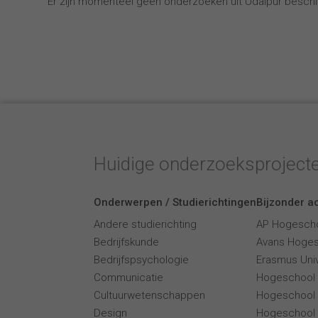
Er zijn momenteel geen onderzoeken uit Udaipur beschi
Huidige onderzoeksproject
Onderwerpen / Studierichtingen
Bijzonder ac
Andere studierichting
AP Hogesch
Bedrijfskunde
Avans Hoge
Bedrijfspsychologie
Erasmus Univ
Communicatie
Hogeschool
Cultuurwetenschappen
Hogeschool
Design
Hogeschool 