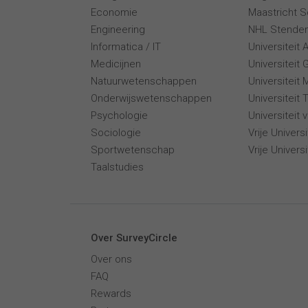
Economie
Maastricht 
Engineering
NHL Stende
Informatica / IT
Universiteit
Medicijnen
Universiteit 
Natuurwetenschappen
Universiteit 
Onderwijswetenschappen
Universiteit
Psychologie
Universiteit
Sociologie
Vrije Univer
Sportwetenschap
Vrije Univers
Taalstudies
Over SurveyCircle
Over ons
FAQ
Rewards