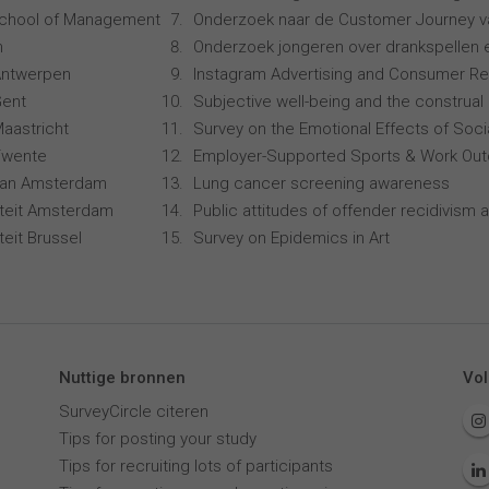
School of Management
Onderzoek naar de Customer Journey 
n
Onderzoek jongeren over drankspellen 
 Antwerpen
Instagram Advertising and Consumer R
Gent
Subjective well-being and the construal 
Maastricht
Survey on the Emotional Effects of Soci
 Twente
Employer-Supported Sports & Work Ou
 van Amsterdam
Lung cancer screening awareness
siteit Amsterdam
Public attitudes of offender recidivism a
iteit Brussel
Survey on Epidemics in Art
Nuttige bronnen
Vol
SurveyCircle citeren
Tips for posting your study
Tips for recruiting lots of participants