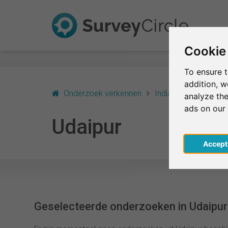
Cookie
To ensure t
addition, 
Onderzoek verkennen
India
Udaipur
analyze the
ads on our
Udaipur
Acce
Geselecteerde onderzoeken in Udaipur