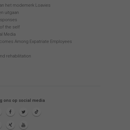
van het modemerk Loavies
en uitgaan
esponses
of the self
al Media
tcomes Among Expatriate Employees
nd rehabilitation
g ons op social media