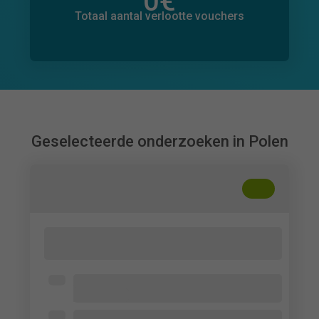
0
€
Totaal bedrag aan toegezegde donaties
0
€
Totaal aantal verlootte vouchers
Geselecteerde onderzoeken in Polen
+
??
Digital Communication, Linguistic
Politeness and Employee Wellbeing
Uniwersytetu Ekonomicznego we
Wrocławiu
Employees