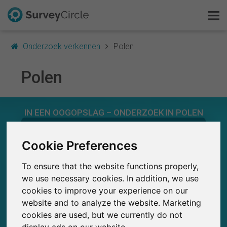
Onderzoek verkennen
Polen
Polen
Dit is SurveyCircle
IN EEN OOGOPSLAG – ONDERZOEK IN POLEN
Survey Ranking
0
Onderzoek verkennen
Cookie Preferences
SurveyCircle
Studies die momenteel gepubliceerd zijn op
Eerder gepubliceerde onderzoeken op
0
To ensure that the website functions properly,
SurveyCircle
FAQ
we use necessary cookies. In addition, we use
cookies to improve your experience on our
Gratis registreren
website and to analyze the website. Marketing
0
cookies are used, but we currently do not
Inloggen
Deelname aan onderzoek via SurveyCircle