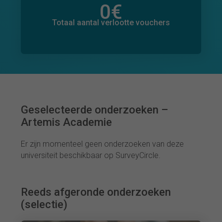
0
€
Totaal bedrag aan toegezegde donaties
0
€
Totaal aantal verlootte vouchers
Geselecteerde onderzoeken –
Artemis Academie
Er zijn momenteel geen onderzoeken van deze
universiteit beschikbaar op SurveyCircle.
Reeds afgeronde onderzoeken
(selectie)