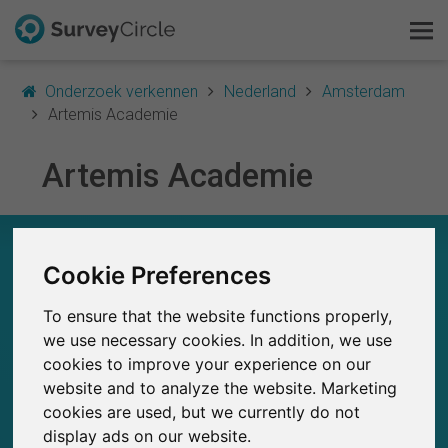
Onderzoek verkennen
Nederland
Amsterdam
Artemis Academie
Artemis Academie
Dit is SurveyCircle
Survey Ranking
ARTEMIS ACADEMIE – IN EEN OOGOPSLAG
Cookie Preferences
Onderzoek verkennen
0
SurveyCircle
To ensure that the website functions properly,
FAQ
Studies die momenteel gepubliceerd zijn op
Eerder gepubliceerde onderzoeken op
0
we use necessary cookies. In addition, we use
SurveyCircle
cookies to improve your experience on our
Gratis registreren
website and to analyze the website. Marketing
cookies are used, but we currently do not
Inloggen
display ads on our website.