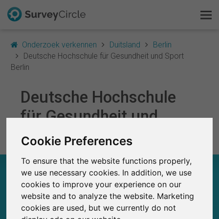
Onderzoek verkennen
Duitsland
Berlin
Deutsche Hochschule für Gesundheit und Sport
Berlin
Dit is SurveyCircle
Deutsche Hochschule
für Gesundheit und
Survey Ranking
Sport Berlin
Onderzoek verkennen
Cookie Preferences
To ensure that the website functions properly,
FAQ
DEUTSCHE HOCHSCHULE FÜR GESUNDHEIT
we use necessary cookies. In addition, we use
UND SPORT BERLIN – IN EEN OOGOPSLAG
cookies to improve your experience on our
Gratis registreren
website and to analyze the website. Marketing
0
cookies are used, but we currently do not
SurveyCircle
Inloggen