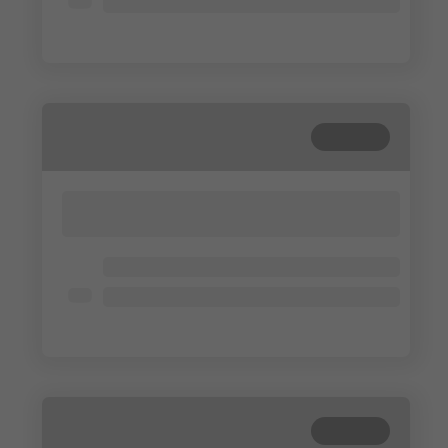
Lorem ipsum dolor
Lorem ipsum dolor
Gesloten
Lorem ipsum dolor sit amet, consectetur
adipisicing elit. Cum, nemo?
Lorem ipsum dolor
Lorem ipsum dolor
Lorem ipsum dolor
Gesloten