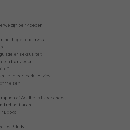
erwelzijn beïnvloeden
 in het hoger onderwijs
rs
ulatie en seksualiteit
ensten beïnvloden
ière?
van het modemerk Loavies
of the self
mption of Aesthetic Experiences
nd rehabilitation
ir Books
Values Study