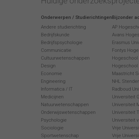
Huidige onderzoeksproject
Onderwerpen / Studierichtingen
Bijzonder ac
Andere studierichting
AP Hogesch
Bedrijfskunde
Avans Hoge
Bedrijfspsychologie
Erasmus Univ
Communicatie
Fontys Hoge
Cultuurwetenschappen
Hogeschool
Design
Hogeschool 
Economie
Maastricht 
Engineering
NHL Stende
Informatica / IT
Radboud Univ
Medicijnen
Universiteit 
Natuurwetenschappen
Universiteit 
Onderwijswetenschappen
Universiteit
Psychologie
Universiteit
Sociologie
Vrije Univer
Sportwetenschap
Vrije Univers