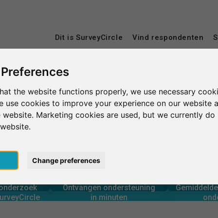
Dit is SurveyCircle
Vind respondenten
S
 Preferences
ESDES Lyon Business School
hat the website functions properly, we use necessary cooki
we use cookies to improve your experience on our website 
 website. Marketing cookies are used, but we currently do 
ss School
 website.
pt
Change preferences
0
rcle
in minuten
Aantal 
derzoek via
Ondersteuning geboden
GOPSLAG
onderzoek
Ontvangen ondersteuning
Gemiddelde 
0
urveyCircle
in minuten
ond