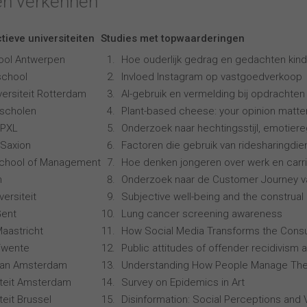
en verkennen
tieve universiteiten
Studies met topwaarderingen
ool Antwerpen
Hoe ouderlijk gedrag en gedachten kind
school
Invloed Instagram op vastgoedverkoop
ersiteit Rotterdam
AI-gebruik en vermelding bij opdrachten
scholen
Plant-based cheese: your opinion matte
 PXL
Onderzoek naar hechtingsstijl, emotiereg
Saxion
Factoren die gebruik van ridesharingdi
School of Management
Hoe denken jongeren over werk en carr
n
Onderzoek naar de Customer Journey 
ersiteit
Subjective well-being and the construal 
Gent
Lung cancer screening awareness
Maastricht
How Social Media Transforms the Consu
 Twente
Public attitudes of offender recidivism a
 van Amsterdam
Understanding How People Manage The
siteit Amsterdam
Survey on Epidemics in Art
iteit Brussel
Disinformation: Social Perceptions and 