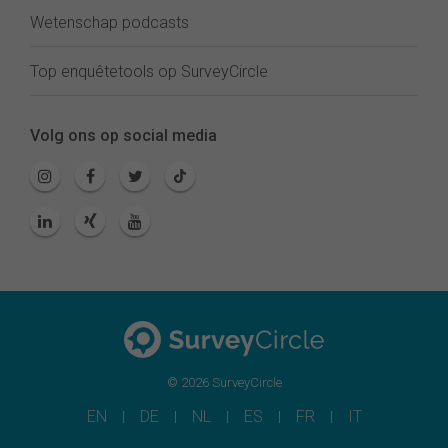
Wetenschap podcasts
Top enquêtetools op SurveyCircle
Volg ons op social media
© 2026 SurveyCircle
EN
DE
NL
ES
FR
IT