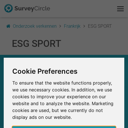
Onderzoek verkennen
Frankrijk
ESG SPORT
ESG SPORT
Dit is SurveyCircle
Survey Ranking
ESG SPORT – IN EEN OOGOPSLAG
Cookie Preferences
Onderzoek verkennen
0
SurveyCircle
To ensure that the website functions properly,
FAQ
Studies die momenteel gepubliceerd zijn op
Eerder gepubliceerde onderzoeken op
0
we use necessary cookies. In addition, we use
SurveyCircle
cookies to improve your experience on our
Gratis registreren
website and to analyze the website. Marketing
cookies are used, but we currently do not
Inloggen
display ads on our website.
0
Deelname aan onderzoek via SurveyCircle