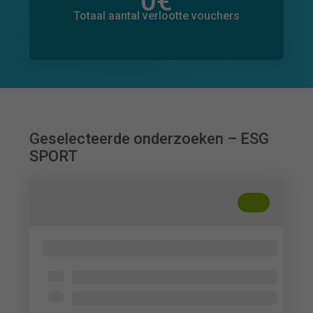
0
€
Totaal bedrag aan toegezegde donaties
0
€
Totaal aantal verlootte vouchers
Geselecteerde onderzoeken – ESG
SPORT
+
??
Impact e durabilité des JO 2024
Open voor iedereen
3 - 4 min