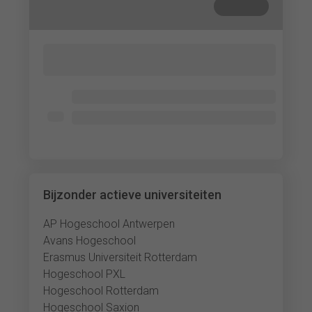
Gesloten
Lorem ipsum dolor sit amet, consectetur
adipisicing elit. Cum, nemo?
Lorem ipsum dolor
Lorem ipsum dolor
Lorem ipsum dolor
Bijzonder actieve universiteiten
AP Hogeschool Antwerpen
Avans Hogeschool
Erasmus Universiteit Rotterdam
Hogeschool PXL
Hogeschool Rotterdam
Hogeschool Saxion