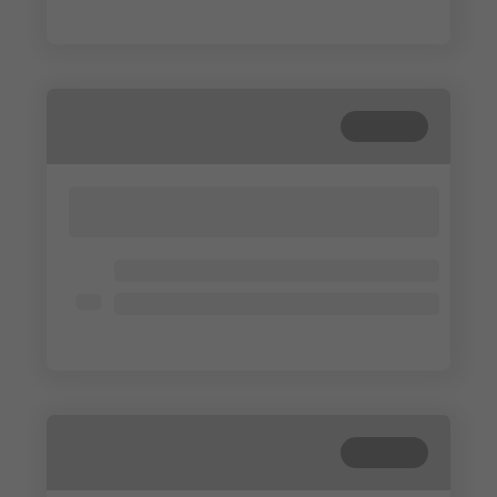
Lorem ipsum dolor
Gesloten
Lorem ipsum dolor sit amet, consectetur
adipisicing elit. Cum, nemo?
Lorem ipsum dolor
Lorem ipsum dolor
Lorem ipsum dolor
Gesloten