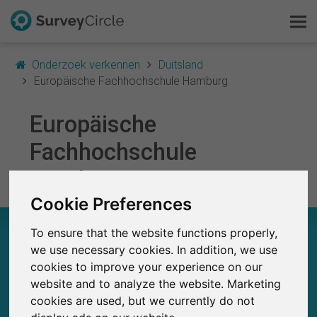
Onderzoek verkennen
Duitsland
Europäische Fachhochschule Hamburg
Europäische
Dit is SurveyCircle
Fachhochschule
Survey Ranking
Hamburg
Onderzoek verkennen
Cookie Preferences
EUROPÄISCHE FACHHOCHSCHULE HAMBURG
To ensure that the website functions properly,
FAQ
– IN EEN OOGOPSLAG
we use necessary cookies. In addition, we use
cookies to improve your experience on our
Gratis registreren
0
website and to analyze the website. Marketing
SurveyCircle
cookies are used, but we currently do not
Studies die momenteel gepubliceerd zijn op
Eerder gepubliceerde onderzoeken op
Inloggen