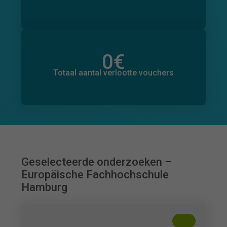
0
€
Totaal bedrag aan toegezegde donaties
0
€
Totaal aantal verlootte vouchers
Geselecteerde onderzoeken –
Europäische Fachhochschule
Hamburg
+
??