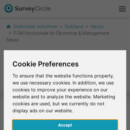
Onderzoek verkennen
Duitsland
Neuss
FOM Hochschule für Ökonomie & Management
Neuss
Dit is SurveyCircle
Survey Ranking
FOM Hochschule für
Cookie Preferences
Ökonomie &
Onderzoek verkennen
To ensure that the website functions properly,
Management Neuss
we use necessary cookies. In addition, we use
FAQ
cookies to improve your experience on our
website and to analyze the website. Marketing
Gratis registreren
cookies are used, but we currently do not
display ads on our website.
Geselecteerde onderzoeken – FOM
Inloggen
Hochschule für Ökonomie &
Accept
Management Neuss
English