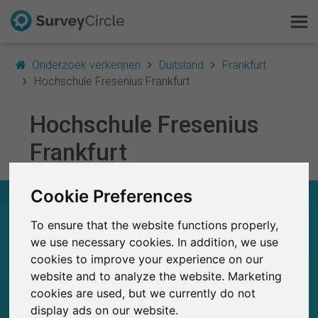
Onderzoek verkennen
Duitsland
Frankfurt
Hochschule Fresenius Frankfurt
Hochschule Fresenius
Dit is SurveyCircle
Frankfurt
Survey Ranking
Cookie Preferences
Onderzoek verkennen
HOCHSCHULE FRESENIUS FRANKFURT – IN
EEN OOGOPSLAG
To ensure that the website functions properly,
FAQ
we use necessary cookies. In addition, we use
0
cookies to improve your experience on our
SurveyCircle
Gratis registreren
Studies die momenteel gepubliceerd zijn op
website and to analyze the website. Marketing
Eerder gepubliceerde onderzoeken op
0
SurveyCircle
cookies are used, but we currently do not
Inloggen
display ads on our website.