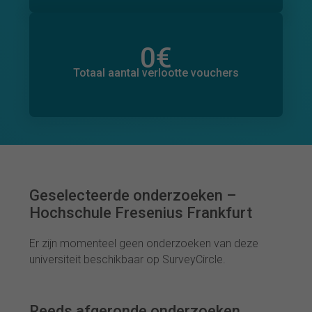
0
€
Totaal bedrag aan toegezegde donaties
0
€
Totaal aantal verlootte vouchers
Geselecteerde onderzoeken –
Hochschule Fresenius Frankfurt
Er zijn momenteel geen onderzoeken van deze
universiteit beschikbaar op SurveyCircle.
Reeds afgeronde onderzoeken