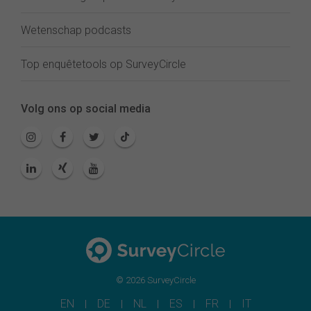
Wetenschap podcasts
Top enquêtetools op SurveyCircle
Volg ons op social media
© 2026 SurveyCircle
EN
DE
NL
ES
FR
IT