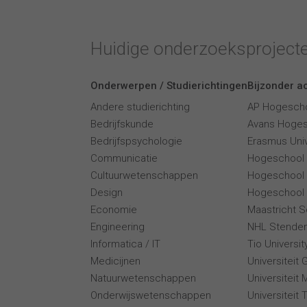
Huidige onderzoeksproject
Onderwerpen / Studierichtingen
Bijzonder ac
Andere studierichting
AP Hogesch
Bedrijfskunde
Avans Hoge
Bedrijfspsychologie
Erasmus Univ
Communicatie
Hogeschool
Cultuurwetenschappen
Hogeschool
Design
Hogeschool 
Economie
Maastricht 
Engineering
NHL Stende
Informatica / IT
Tio Universi
Medicijnen
Universiteit 
Natuurwetenschappen
Universiteit 
Onderwijswetenschappen
Universiteit