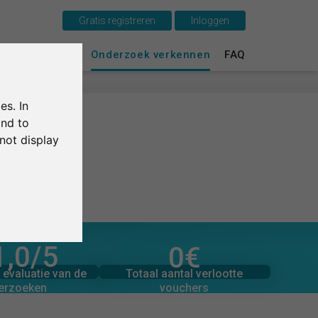
Gratis registreren
Inloggen
Dit is SurveyCircle
urvey Ranking
Onderzoek verkennen
FAQ
Survey Ranking
es. In
Onderzoek verkennen
and to
not display
FAQ
Gratis registreren
Inloggen
1,0
/5
0
€
toegezegde donaties
English
beoordelingen
0
Totaal bedrag aan
Totaal aantal verlootte
evaluatie van de
0
€
vouchers
erzoeken
Deutsch