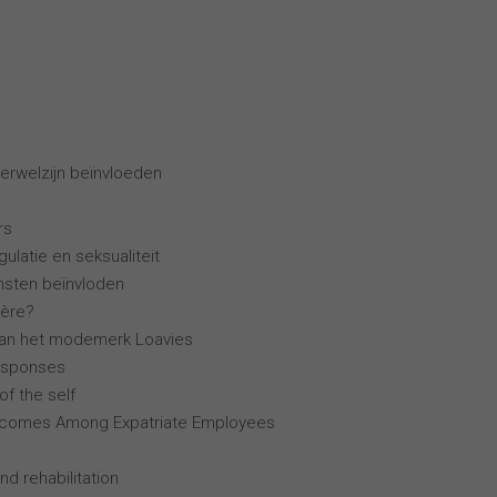
erwelzijn beïnvloeden
rs
ulatie en seksualiteit
ensten beïnvloden
ière?
van het modemerk Loavies
esponses
of the self
tcomes Among Expatriate Employees
nd rehabilitation