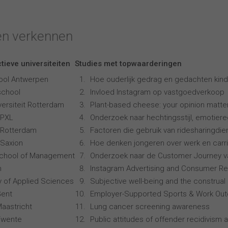
en verkennen
tieve universiteiten
Studies met topwaarderingen
ool Antwerpen
Hoe ouderlijk gedrag en gedachten kind
school
Invloed Instagram op vastgoedverkoop
ersiteit Rotterdam
Plant-based cheese: your opinion matte
 PXL
Onderzoek naar hechtingsstijl, emotiereg
 Rotterdam
Factoren die gebruik van ridesharingdi
Saxion
Hoe denken jongeren over werk en carr
School of Management
Onderzoek naar de Customer Journey 
n
Instagram Advertising and Consumer R
ty of Applied Sciences
Subjective well-being and the construal 
Gent
Employer-Supported Sports & Work Ou
Maastricht
Lung cancer screening awareness
 Twente
Public attitudes of offender recidivism a