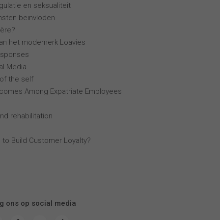
ulatie en seksualiteit
ensten beïnvloden
ière?
van het modemerk Loavies
esponses
al Media
of the self
tcomes Among Expatriate Employees
nd rehabilitation
 to Build Customer Loyalty?
g ons op social media