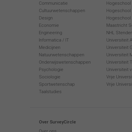
Communicatie
Hogeschool
Cultuurwetenschappen
Hogeschool
Design
Hogeschool 
Economie
Maastricht 
Engineering
NHL Stende
Informatica / IT
Universiteit
Medicijnen
Universiteit 
Natuurwetenschappen
Universiteit 
Onderwijswetenschappen
Universiteit
Psychologie
Universiteit
Sociologie
Vrije Univer
Sportwetenschap
Vrije Univers
Taalstudies
Over SurveyCircle
Over ons