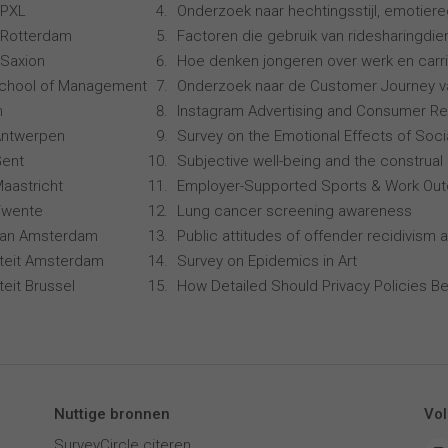
 PXL
Onderzoek naar hechtingsstijl, emotiereg
 Rotterdam
Factoren die gebruik van ridesharingdi
Saxion
Hoe denken jongeren over werk en carr
School of Management
Onderzoek naar de Customer Journey 
n
Instagram Advertising and Consumer R
 Antwerpen
Survey on the Emotional Effects of Soci
Gent
Subjective well-being and the construal 
Maastricht
Employer-Supported Sports & Work Ou
 Twente
Lung cancer screening awareness
 van Amsterdam
Public attitudes of offender recidivism a
siteit Amsterdam
Survey on Epidemics in Art
iteit Brussel
How Detailed Should Privacy Policies Be
Nuttige bronnen
Vol
SurveyCircle citeren