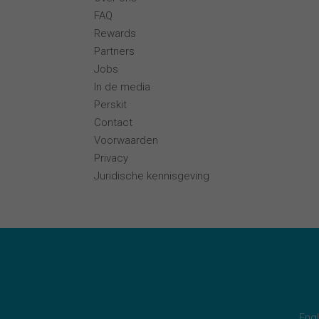
FAQ
Rewards
Partners
Jobs
In de media
Perskit
Contact
Voorwaarden
Privacy
Juridische kennisgeving
Engl