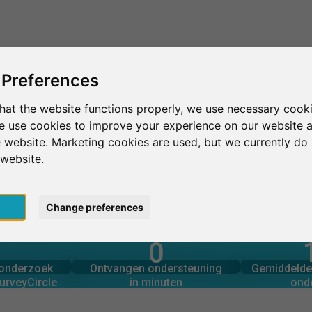
Dit is SurveyCircle
Vind respondenten
S
 Preferences
hat the website functions properly, we use necessary cooki
we use cookies to improve your experience on our website 
ofesional INACAP
 website. Marketing cookies are used, but we currently do 
 website.
nal INACAP
pt
Change preferences
0
rcle
in minuten
Aantal 
derzoek via
Ondersteuning geboden
OOGOPSLAG
onderzoek
Ontvangen ondersteuning
Gemiddelde 
0
urveyCircle
in minuten
ond