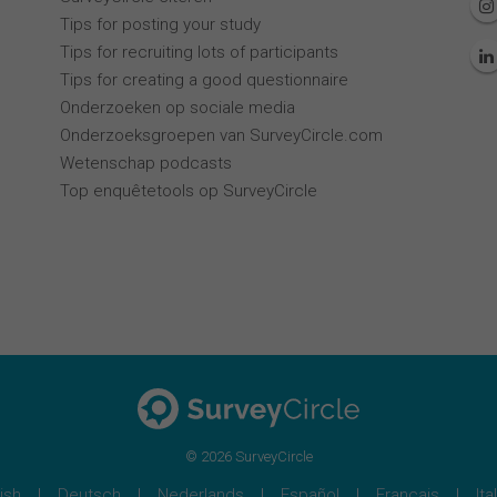
Tips for posting your study
Tips for recruiting lots of participants
Tips for creating a good questionnaire
Onderzoeken op sociale media
Onderzoeksgroepen van SurveyCircle.com
Wetenschap podcasts
Top enquêtetools op SurveyCircle
© 2026 SurveyCircle
ish
Deutsch
Nederlands
Español
Français
Ita