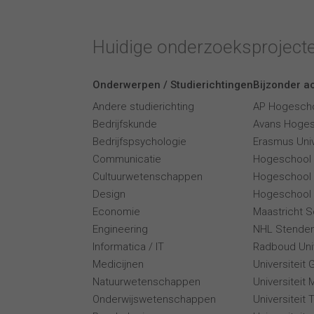
Huidige onderzoeksproject
Onderwerpen / Studierichtingen
Bijzonder ac
Andere studierichting
AP Hogesch
Bedrijfskunde
Avans Hoge
Bedrijfspsychologie
Erasmus Univ
Communicatie
Hogeschool
Cultuurwetenschappen
Hogeschool
Design
Hogeschool 
Economie
Maastricht 
Engineering
NHL Stende
Informatica / IT
Radboud Univ
Medicijnen
Universiteit 
Natuurwetenschappen
Universiteit 
Onderwijswetenschappen
Universiteit