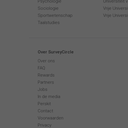
Psychologie
Universiteit
Sociologie
Vrije Univer
Sportwetenschap
Vrije Univers
Taalstudies
Over SurveyCircle
Over ons
FAQ
Rewards
Partners
Jobs
In de media
Perskit
Contact
Voorwaarden
Privacy