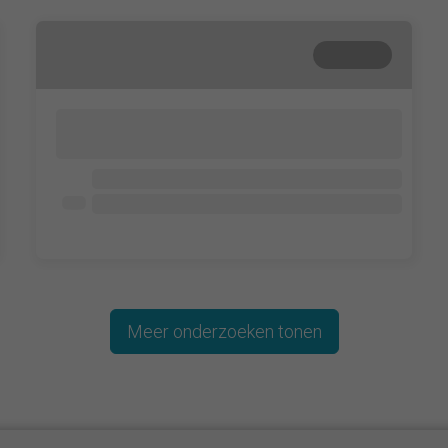
Gesloten
Lorem ipsum dolor sit amet, consectetur
adipisicing elit. Cum, nemo?
Lorem ipsum dolor
Lorem ipsum dolor
Lorem ipsum dolor
Meer onderzoeken tonen