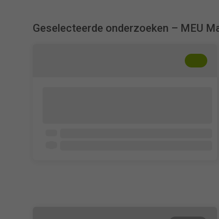
Geselecteerde onderzoeken – MEU M
+
??
Zusammenhang von
Persönlichkeitsmerkmalen und
Studienzufriedenheit
Studierende an deutschen Hochschulen
15 - 20 min