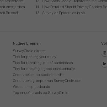
 van Amsterdam
How Social Media Transforms the Consu
siteit Amsterdam
How Detailed Should Privacy Policies Be
iteit Brussel
Survey on Epidemics in Art
Nuttige bronnen
Vol
SurveyCircle citeren
Tips for posting your study
Tips for recruiting lots of participants
Tips for creating a good questionnaire
Onderzoeken op sociale media
Onderzoeksgroepen van SurveyCircle.com
Wetenschap podcasts
Top enquêtetools op SurveyCircle