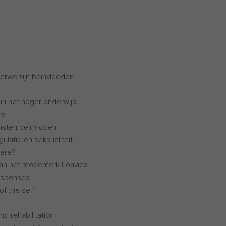
erwelzijn beïnvloeden
 in het hoger onderwijs
rs
ensten beïnvloden
ulatie en seksualiteit
ière?
van het modemerk Loavies
esponses
of the self
nd rehabilitation