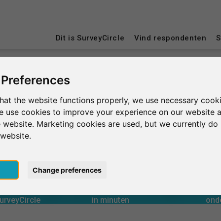
Dit is SurveyCircle
Vind respondenten
S
 Preferences
urg
MEU Magdeburg
hat the website functions properly, we use necessary cooki
we use cookies to improve your experience on our website 
 website. Marketing cookies are used, but we currently do 
 website.
pt
Change preferences
0
rcle
in minuten
Aantal 
derzoek via
Ondersteuning geboden
onderzoek
Ontvangen ondersteuning
Gemiddelde 
0
urveyCircle
in minuten
ond