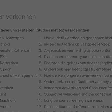
en verkennen
tieve universiteiten
Studies met topwaarderingen
ool Antwerpen
Hoe ouderlijk gedrag en gedachten kind
school
Invloed Instagram op vastgoedverkoop
ersiteit Rotterdam
AI-gebruik en vermelding bij opdrachten
 PXL
Plant-based cheese: your opinion matte
 Rotterdam
Factoren die gebruik van ridesharingdi
Saxion
Onderzoek naar hechtingsstijl, emotiereg
School of Management
Hoe denken jongeren over werk en carr
n
Onderzoek naar de Customer Journey 
ersiteit
Instagram Advertising and Consumer R
Gent
Subjective well-being and the construal 
Maastricht
Lung cancer screening awareness
 Twente
Public attitudes of offender recidivism a