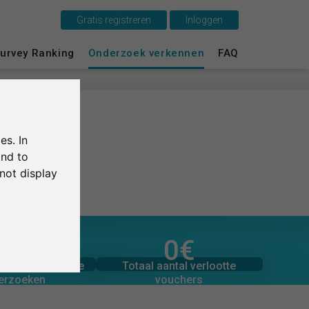
Gratis registreren
Inloggen
urvey Ranking
Onderzoek verkennen
FAQ
Dit is SurveyCircle
Survey Ranking
Onderzoek verkennen
es. In
and to
FAQ
not display
Gratis registreren
Inloggen
1,0
/5
0
€
toegezegde donaties
beoordelingen
0
Totaal bedrag aan
Totaal aantal verlootte
evaluatie van de
0
€
English
vouchers
erzoeken
Deutsch