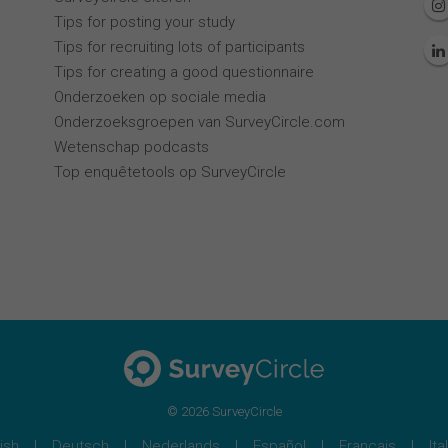
Tips for posting your study
Tips for recruiting lots of participants
Tips for creating a good questionnaire
Onderzoeken op sociale media
Onderzoeksgroepen van SurveyCircle.com
Wetenschap podcasts
Top enquêtetools op SurveyCircle
© 2026 SurveyCircle
ish
Deutsch
Nederlands
Español
Français
Ita