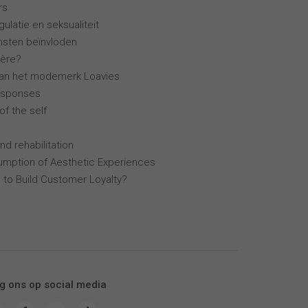
rs
ulatie en seksualiteit
ensten beïnvloden
ière?
van het modemerk Loavies
esponses
of the self
nd rehabilitation
mption of Aesthetic Experiences
 to Build Customer Loyalty?
g ons op social media