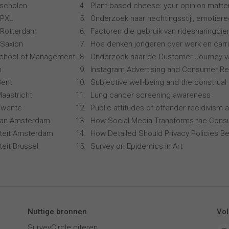
scholen
Plant-based cheese: your opinion matte
 PXL
Onderzoek naar hechtingsstijl, emotiereg
 Rotterdam
Factoren die gebruik van ridesharingdi
Saxion
Hoe denken jongeren over werk en carr
School of Management
Onderzoek naar de Customer Journey 
n
Instagram Advertising and Consumer R
Gent
Subjective well-being and the construal 
Maastricht
Lung cancer screening awareness
 Twente
Public attitudes of offender recidivism a
 van Amsterdam
How Social Media Transforms the Consu
siteit Amsterdam
How Detailed Should Privacy Policies Be
iteit Brussel
Survey on Epidemics in Art
Nuttige bronnen
Vol
SurveyCircle citeren