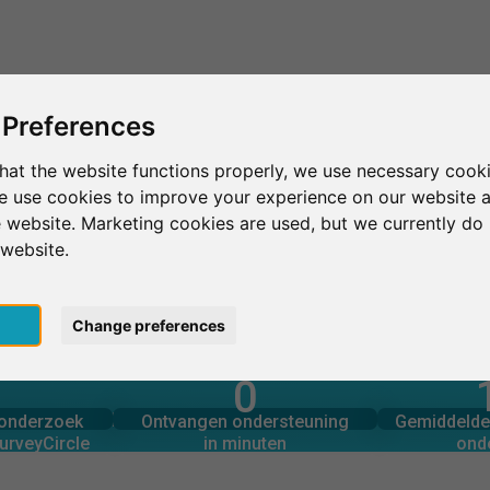
Dit is SurveyCircle
Vind respondenten
S
 Preferences
hat the website functions properly, we use necessary cooki
we use cookies to improve your experience on our website 
Baltimore
Maryland Institute College of Art
 website. Marketing cookies are used, but we currently do 
 website.
College of Art
pt
Change preferences
0
rcle
in minuten
Aantal 
derzoek via
Ondersteuning geboden
 EEN OOGOPSLAG
onderzoek
Ontvangen ondersteuning
Gemiddelde 
0
urveyCircle
in minuten
ond