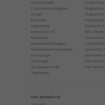
Communicatie
Fontys Hoge
Cultuurwetenschappen
Hogeschool
Design
Hogeschool
Economie
Hogeschool 
Engineering
Maastricht 
Informatica / IT
NHL Stende
Medicijnen
Universiteit 
Natuurwetenschappen
Universiteit 
Onderwijswetenschappen
Universiteit
Psychologie
Universiteit
Sociologie
Vrije Univer
Sportwetenschap
Vrije Univers
Taalstudies
Over SurveyCircle
Over ons