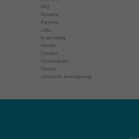
FAQ
Rewards
Partners
Jobs
In de media
Perskit
Contact
Voorwaarden
Privacy
Juridische kennisgeving
Engl