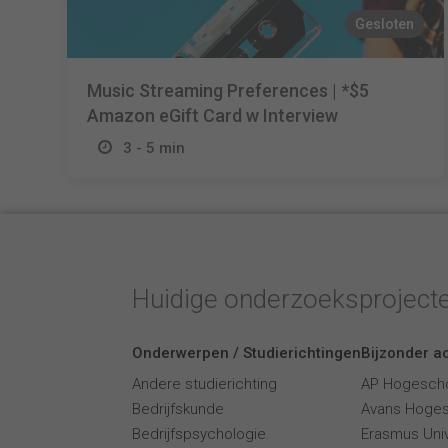
Gesloten
Music Streaming Preferences | *$5
Amazon eGift Card w Interview
3 - 5 min
Huidige onderzoeksproject
Onderwerpen / Studierichtingen
Bijzonder ac
Andere studierichting
AP Hogesch
Bedrijfskunde
Avans Hoge
Bedrijfspsychologie
Erasmus Univ