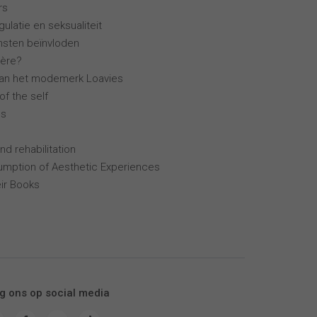
rs
ulatie en seksualiteit
ensten beïnvloden
ière?
van het modemerk Loavies
of the self
ns
nd rehabilitation
mption of Aesthetic Experiences
ir Books
g ons op social media