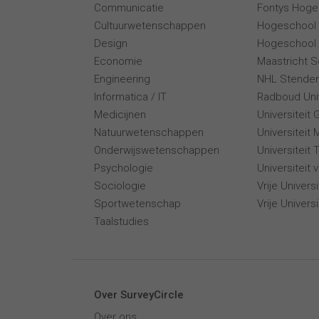
Communicatie
Fontys Hoge
Cultuurwetenschappen
Hogeschool
Design
Hogeschool 
Economie
Maastricht 
Engineering
NHL Stende
Informatica / IT
Radboud Univ
Medicijnen
Universiteit 
Natuurwetenschappen
Universiteit 
Onderwijswetenschappen
Universiteit
Psychologie
Universiteit
Sociologie
Vrije Univer
Sportwetenschap
Vrije Univers
Taalstudies
Over SurveyCircle
Over ons