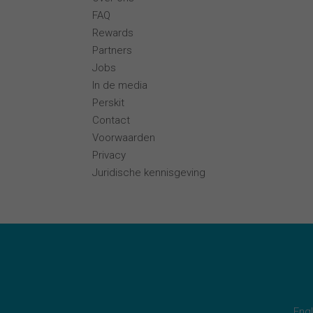
FAQ
Rewards
Partners
Jobs
In de media
Perskit
Contact
Voorwaarden
Privacy
Juridische kennisgeving
Engl