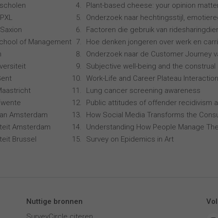
scholen
Plant-based cheese: your opinion matte
 PXL
Onderzoek naar hechtingsstijl, emotiereg
Saxion
Factoren die gebruik van ridesharingdi
School of Management
Hoe denken jongeren over werk en carr
n
Onderzoek naar de Customer Journey 
ersiteit
Subjective well-being and the construal 
Gent
Work-Life and Career Plateau Interactio
Maastricht
Lung cancer screening awareness
 Twente
Public attitudes of offender recidivism a
 van Amsterdam
How Social Media Transforms the Consu
siteit Amsterdam
Understanding How People Manage The
iteit Brussel
Survey on Epidemics in Art
Nuttige bronnen
Vol
SurveyCircle citeren