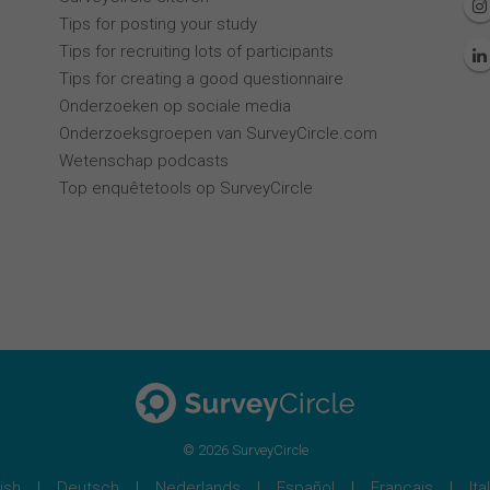
Tips for posting your study
Tips for recruiting lots of participants
Tips for creating a good questionnaire
Onderzoeken op sociale media
Onderzoeksgroepen van SurveyCircle.com
Wetenschap podcasts
Top enquêtetools op SurveyCircle
© 2026 SurveyCircle
ish
Deutsch
Nederlands
Español
Français
Ita