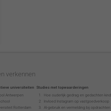
en verkennen
tieve universiteiten
Studies met topwaarderingen
ool Antwerpen
Hoe ouderlijk gedrag en gedachten kind
school
Invloed Instagram op vastgoedverkoop
ersiteit Rotterdam
AI-gebruik en vermelding bij opdrachten