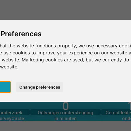
Dit is SurveyCircle
Vind respondenten
S
 Preferences
hat the website functions properly, we use necessary cooki
we use cookies to improve your experience on our website 
National Economics University
 website. Marketing cookies are used, but we currently do 
 website.
 University
pt
Change preferences
0
rcle
in minuten
Aantal 
derzoek via
Ondersteuning geboden
 OOGOPSLAG
onderzoek
Ontvangen ondersteuning
Gemiddelde 
0
urveyCircle
in minuten
ond