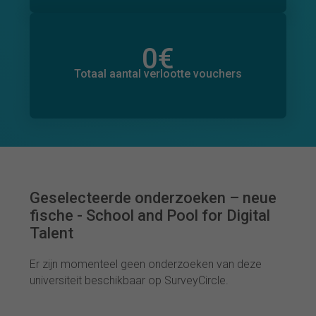
0
€
Totaal bedrag aan toegezegde donaties
0
€
Totaal aantal verlootte vouchers
Geselecteerde onderzoeken – neue
fische - School and Pool for Digital
Talent
Er zijn momenteel geen onderzoeken van deze
universiteit beschikbaar op SurveyCircle.