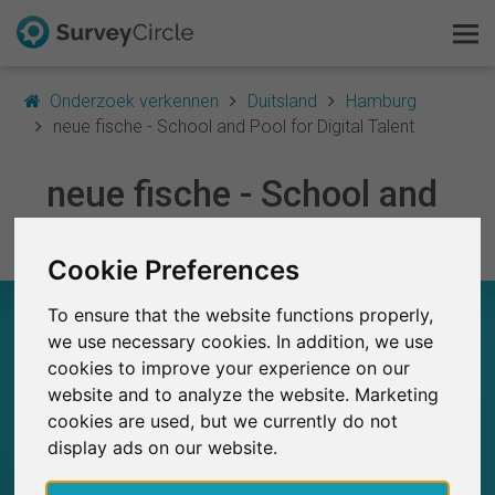
Onderzoek verkennen
Duitsland
Hamburg
neue fische - School and Pool for Digital Talent
Dit is SurveyCircle
neue fische - School and
Survey Ranking
Pool for Digital Talent
Cookie Preferences
Onderzoek verkennen
NEUE FISCHE - SCHOOL AND POOL FOR
To ensure that the website functions properly,
FAQ
DIGITAL TALENT – IN EEN OOGOPSLAG
we use necessary cookies. In addition, we use
cookies to improve your experience on our
Gratis registreren
0
website and to analyze the website. Marketing
SurveyCircle
cookies are used, but we currently do not
Studies die momenteel gepubliceerd zijn op
Eerder gepubliceerde onderzoeken op
0
Inloggen
display ads on our website.
SurveyCircle