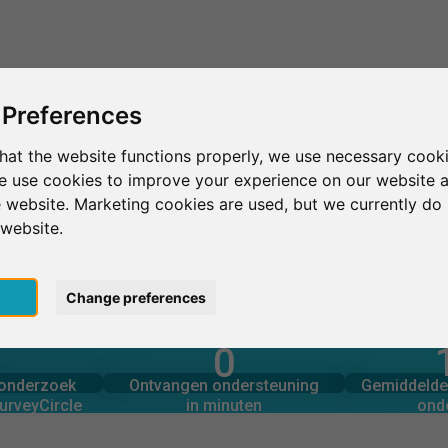
Dit is SurveyCircle
Vind respondenten
S
 Preferences
hat the website functions properly, we use necessary cooki
we use cookies to improve your experience on our website 
Polytechnique Montréal
 website. Marketing cookies are used, but we currently do 
 website.
tréal
pt
Change preferences
0
rcle
in minuten
Aantal 
derzoek via
Ondersteuning geboden
PSLAG
onderzoek
Ontvangen ondersteuning
Gemiddelde 
0
urveyCircle
in minuten
ond