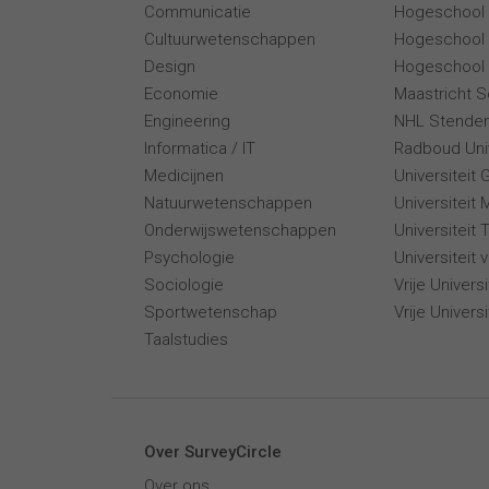
Communicatie
Hogeschool
Cultuurwetenschappen
Hogeschool
Design
Hogeschool 
Economie
Maastricht 
Engineering
NHL Stende
Informatica / IT
Radboud Univ
Medicijnen
Universiteit 
Natuurwetenschappen
Universiteit 
Onderwijswetenschappen
Universiteit
Psychologie
Universiteit
Sociologie
Vrije Univer
Sportwetenschap
Vrije Univers
Taalstudies
Over SurveyCircle
Over ons