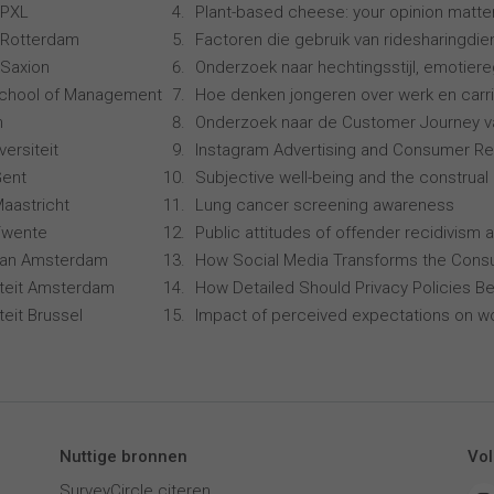
 PXL
Plant-based cheese: your opinion matte
 Rotterdam
Factoren die gebruik van ridesharingdi
Saxion
Onderzoek naar hechtingsstijl, emotiereg
School of Management
Hoe denken jongeren over werk en carr
n
Onderzoek naar de Customer Journey 
ersiteit
Instagram Advertising and Consumer R
Gent
Subjective well-being and the construal 
Maastricht
Lung cancer screening awareness
 Twente
Public attitudes of offender recidivism a
 van Amsterdam
How Social Media Transforms the Consu
siteit Amsterdam
How Detailed Should Privacy Policies Be
iteit Brussel
Impact of perceived expectations on wor
Nuttige bronnen
Vol
SurveyCircle citeren