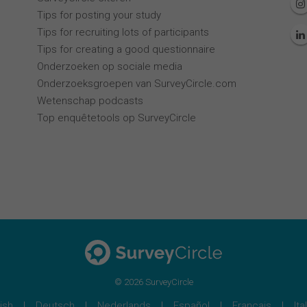
Tips for posting your study
Tips for recruiting lots of participants
Tips for creating a good questionnaire
Onderzoeken op sociale media
Onderzoeksgroepen van SurveyCircle.com
Wetenschap podcasts
Top enquêtetools op SurveyCircle
© 2026 SurveyCircle
ish
Deutsch
Nederlands
Español
Français
Ita