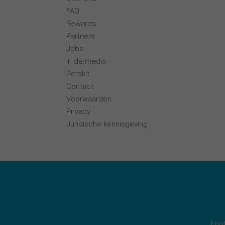
FAQ
Rewards
Partners
Jobs
In de media
Perskit
Contact
Voorwaarden
Privacy
Juridische kennisgeving
Engl