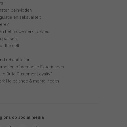
rs
ensten beïnvloden
ulatie en seksualiteit
ière?
van het modemerk Loavies
esponses
of the self
nd rehabilitation
mption of Aesthetic Experiences
 to Build Customer Loyalty?
k-life balance & mental health
g ons op social media