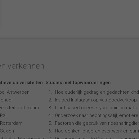
en verkennen
tieve universiteiten
Studies met topwaarderingen
ool Antwerpen
Hoe ouderlijk gedrag en gedachten kind
school
Invloed Instagram op vastgoedverkoop
ersiteit Rotterdam
Plant-based cheese: your opinion matte
 PXL
Onderzoek naar hechtingsstijl, emotiereg
 Rotterdam
Factoren die gebruik van ridesharingdi
Saxion
Hoe denken jongeren over werk en carr
School of Management
Onderzoek naar de Customer Journey 