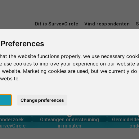
Dit is SurveyCircle
Vind respondenten
S
 Preferences
hat the website functions properly, we use necessary cooki
Université de Namur
we use cookies to improve your experience on our website 
 website. Marketing cookies are used, but we currently do 
r
 website.
pt
Change preferences
0
rcle
in minuten
Aantal 
derzoek via
Ondersteuning geboden
onderzoek
Ontvangen ondersteuning
Gemiddelde 
0
urveyCircle
in minuten
ond