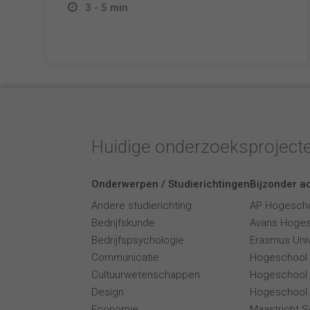
3 - 5 min
Huidige onderzoeksproject
Onderwerpen / Studierichtingen
Bijzonder ac
Andere studierichting
AP Hogesch
Bedrijfskunde
Avans Hoge
Bedrijfspsychologie
Erasmus Univ
Communicatie
Hogeschool
Cultuurwetenschappen
Hogeschool
Design
Hogeschool 
Economie
Maastricht 