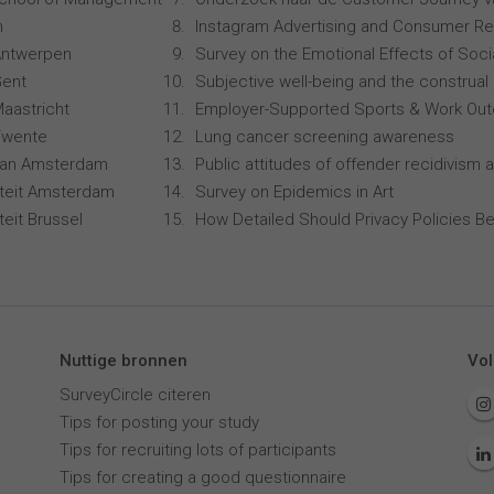
n
Instagram Advertising and Consumer R
 Antwerpen
Survey on the Emotional Effects of Soci
Gent
Subjective well-being and the construal 
Maastricht
Employer-Supported Sports & Work Ou
 Twente
Lung cancer screening awareness
 van Amsterdam
Public attitudes of offender recidivism a
siteit Amsterdam
Survey on Epidemics in Art
iteit Brussel
How Detailed Should Privacy Policies Be
Nuttige bronnen
Vol
SurveyCircle citeren
Tips for posting your study
Tips for recruiting lots of participants
Tips for creating a good questionnaire