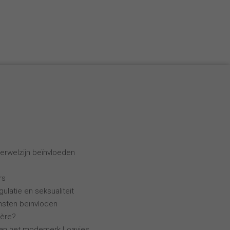
erwelzijn beïnvloeden
rs
ulatie en seksualiteit
ensten beïnvloden
ière?
van het modemerk Loavies