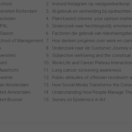
school
Invloed Instagram op vastgoedverkoop
ersiteit Rotterdam
AI-gebruik en vermelding bij opdrachten
scholen
Plant-based cheese: your opinion matte
 PXL
Onderzoek naar hechtingsstijl, emotiereg
Saxion
Factoren die gebruik van ridesharingdi
School of Management
Hoe denken jongeren over werk en carr
n
Onderzoek naar de Customer Journey 
ersiteit
Subjective well-being and the construal 
Gent
Work-Life and Career Plateau Interactio
Maastricht
Lung cancer screening awareness
 Twente
Public attitudes of offender recidivism a
 van Amsterdam
How Social Media Transforms the Consu
siteit Amsterdam
Understanding How People Manage The
iteit Brussel
Survey on Epidemics in Art