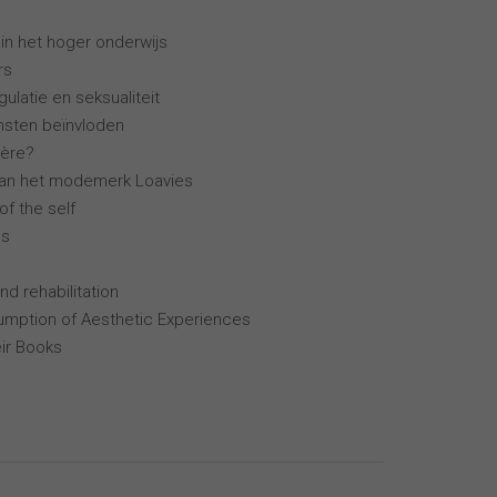
 in het hoger onderwijs
rs
ulatie en seksualiteit
ensten beïnvloden
ière?
van het modemerk Loavies
of the self
ns
nd rehabilitation
mption of Aesthetic Experiences
ir Books