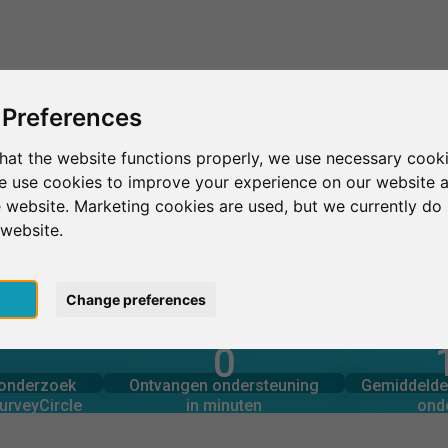
Dit is SurveyCircle
Vind respondenten
S
 Preferences
hat the website functions properly, we use necessary cooki
we use cookies to improve your experience on our website 
ad Loyola
 website. Marketing cookies are used, but we currently do 
 website.
pt
Change preferences
0
rcle
in minuten
Aantal 
derzoek via
Ondersteuning geboden
onderzoek
Ontvangen ondersteuning
Gemiddelde 
0
urveyCircle
in minuten
ond