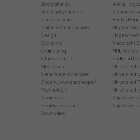
Bedrijfskunde
Avans Hoge
Bedrijfspsychologie
Erasmus Univ
Communicatie
Fontys Hoge
Cultuurwetenschappen
Hogeschool
Design
Hogeschool 
Economie
Maastricht 
Engineering
NHL Stende
Informatica / IT
Radboud Univ
Medicijnen
Universiteit 
Natuurwetenschappen
Universiteit 
Onderwijswetenschappen
Universiteit
Psychologie
Universiteit
Sociologie
Vrije Univer
Sportwetenschap
Vrije Univers
Taalstudies