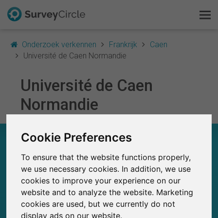
Onderzoek verkennen
Frankrijk
Caen
Université de Caen Normandie
Université de Caen
Dit is SurveyCircle
Normandie
Survey Ranking
Cookie Preferences
Onderzoek verkennen
UNIVERSITÉ DE CAEN NORMANDIE – IN EEN
OOGOPSLAG
To ensure that the website functions properly,
FAQ
we use necessary cookies. In addition, we use
0
SurveyCircle
cookies to improve your experience on our
Gratis registreren
Studies die momenteel gepubliceerd zijn op
Eerder gepubliceerde onderzoeken op
website and to analyze the website. Marketing
0
SurveyCircle
cookies are used, but we currently do not
Inloggen
display ads on our website.