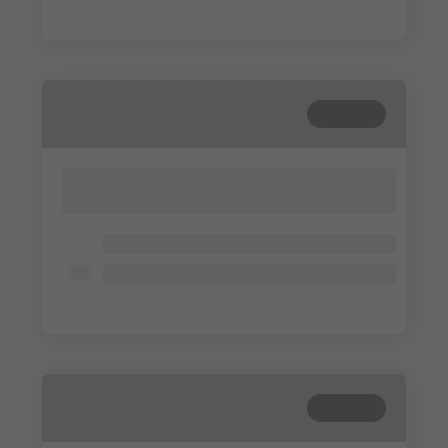
Lorem ipsum dolor
Gesloten
Lorem ipsum dolor sit amet, consectetur
adipisicing elit. Cum, nemo?
Lorem ipsum dolor
Lorem ipsum dolor
Lorem ipsum dolor
Gesloten