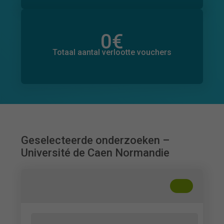
0
€
Totaal bedrag aan toegezegde donaties
0
€
Totaal aantal verlootte vouchers
Geselecteerde onderzoeken –
Université de Caen Normandie
+
??
Impact de la faune sur mon bien-être