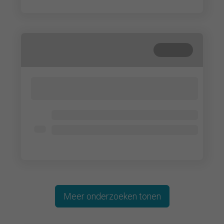
Gesloten
Lorem ipsum dolor sit amet, consectetur
adipisicing elit. Cum, nemo?
Lorem ipsum dolor
Lorem ipsum dolor
Lorem ipsum dolor
Meer onderzoeken tonen