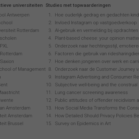
tieve universiteiten
Studies met topwaarderingen
ool Antwerpen
Hoe ouderlijk gedrag en gedachten kind
school
Invloed Instagram op vastgoedverkoop
ersiteit Rotterdam
AI-gebruik en vermelding bij opdrachten
scholen
Plant-based cheese: your opinion matte
 PXL
Onderzoek naar hechtingsstijl, emotiereg
 Rotterdam
Factoren die gebruik van ridesharingdi
Saxion
Hoe denken jongeren over werk en carr
School of Management
Onderzoek naar de Customer Journey 
n
Instagram Advertising and Consumer R
Gent
Subjective well-being and the construal 
Maastricht
Lung cancer screening awareness
 Twente
Public attitudes of offender recidivism a
 van Amsterdam
How Social Media Transforms the Consu
siteit Amsterdam
How Detailed Should Privacy Policies Be
iteit Brussel
Survey on Epidemics in Art