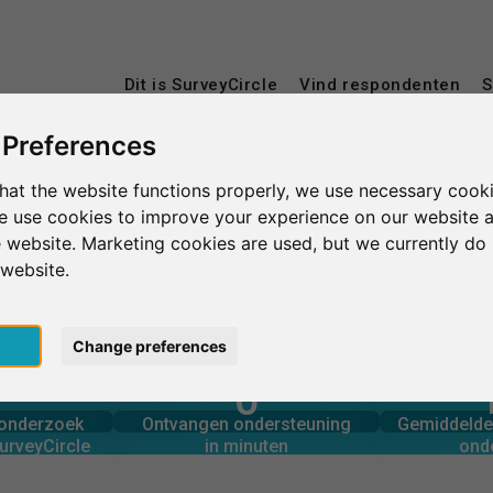
Dit is SurveyCircle
Vind respondenten
S
 Preferences
hat the website functions properly, we use necessary cooki
Universytet Gdański
we use cookies to improve your experience on our website 
 website. Marketing cookies are used, but we currently do 
i
 website.
pt
Change preferences
0
rcle
in minuten
Aantal 
derzoek via
Ondersteuning geboden
onderzoek
Ontvangen ondersteuning
Gemiddelde 
0
urveyCircle
in minuten
ond