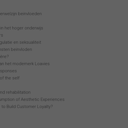
erwelzijn beïnvloeden
 in het hoger onderwijs
rs
ulatie en seksualiteit
ensten beïnvloden
ière?
van het modemerk Loavies
esponses
of the self
nd rehabilitation
mption of Aesthetic Experiences
 to Build Customer Loyalty?