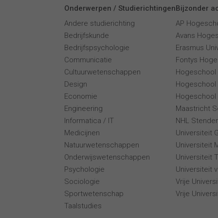
Onderwerpen / Studierichtingen
Bijzonder ac
Andere studierichting
AP Hogesch
Bedrijfskunde
Avans Hoge
Bedrijfspsychologie
Erasmus Univ
Communicatie
Fontys Hoge
Cultuurwetenschappen
Hogeschool
Design
Hogeschool
Economie
Hogeschool 
Engineering
Maastricht 
Informatica / IT
NHL Stende
Medicijnen
Universiteit 
Natuurwetenschappen
Universiteit 
Onderwijswetenschappen
Universiteit
Psychologie
Universiteit
Sociologie
Vrije Univer
Sportwetenschap
Vrije Univers
Taalstudies