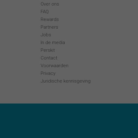
Over ons
FAQ
Rewards
Partners
Jobs
In de media
Perskit
Contact
Voorwaarden
Privacy
Juridische kennisgeving