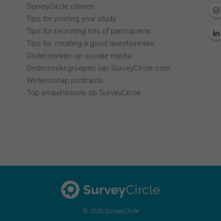
SurveyCircle citeren
Tips for posting your study
Tips for recruiting lots of participants
Tips for creating a good questionnaire
Onderzoeken op sociale media
Onderzoeksgroepen van SurveyCircle.com
Wetenschap podcasts
Top enquêtetools op SurveyCircle
© 2026 SurveyCircle