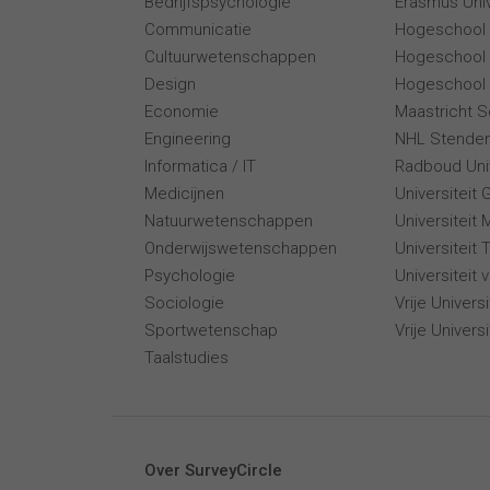
Bedrijfspsychologie
Erasmus Univ
Communicatie
Hogeschool
Cultuurwetenschappen
Hogeschool
Design
Hogeschool 
Economie
Maastricht 
Engineering
NHL Stende
Informatica / IT
Radboud Univ
Medicijnen
Universiteit 
Natuurwetenschappen
Universiteit 
Onderwijswetenschappen
Universiteit
Psychologie
Universiteit
Sociologie
Vrije Univer
Sportwetenschap
Vrije Univers
Taalstudies
Over SurveyCircle