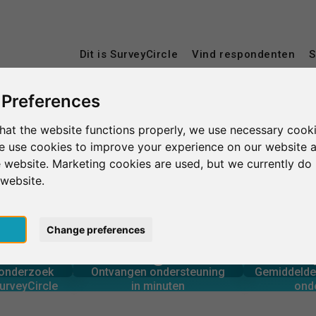
Dit is SurveyCircle
Vind respondenten
S
 Preferences
hat the website functions properly, we use necessary cooki
Visvesvaraya Technological University
we use cookies to improve your experience on our website 
 website. Marketing cookies are used, but we currently do 
ological University
 website.
pt
Change preferences
0
rcle
in minuten
Aantal 
derzoek via
Ondersteuning geboden
 – IN EEN OOGOPSLAG
onderzoek
Ontvangen ondersteuning
Gemiddelde 
0
urveyCircle
in minuten
ond