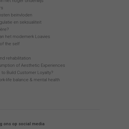
 in het hoger onderwijs
rs
ensten beïnvloden
ulatie en seksualiteit
ière?
van het modemerk Loavies
of the self
nd rehabilitation
mption of Aesthetic Experiences
 to Build Customer Loyalty?
k-life balance & mental health
g ons op social media