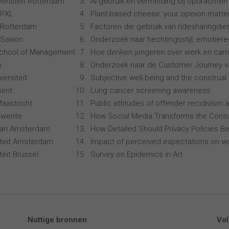
ersiteit Rotterdam
AI-gebruik en vermelding bij opdrachten
 PXL
Plant-based cheese: your opinion matte
 Rotterdam
Factoren die gebruik van ridesharingdi
Saxion
Onderzoek naar hechtingsstijl, emotiereg
School of Management
Hoe denken jongeren over werk en carr
n
Onderzoek naar de Customer Journey 
ersiteit
Subjective well-being and the construal 
Gent
Lung cancer screening awareness
Maastricht
Public attitudes of offender recidivism a
 Twente
How Social Media Transforms the Consu
 van Amsterdam
How Detailed Should Privacy Policies Be
siteit Amsterdam
Impact of perceived expectations on wor
iteit Brussel
Survey on Epidemics in Art
Nuttige bronnen
Vol