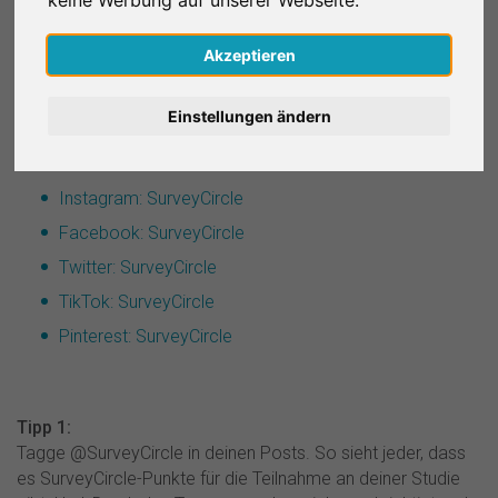
Reddit: r/SurveyCircle
Nederlands
Akzeptieren
Pinterest: SurveyCircle
Español
Einstellungen ändern
Français
Ausgewählte Studien & Posts vom Team
Instagram: SurveyCircle
Italiano
Facebook: SurveyCircle
Twitter: SurveyCircle
TikTok: SurveyCircle
Pinterest: SurveyCircle
Tipp 1:
Tagge @SurveyCircle in deinen Posts. So sieht jeder, dass
es SurveyCircle-Punkte für die Teilnahme an deiner Studie