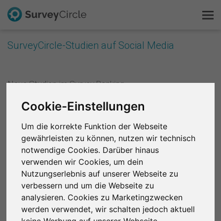
SurveyCircle-Studien auf Social Media
Das ist SurveyCircle
Neue Studien im Survey Ranking
Survey Ranking
Facebook: Daily Research
Cookie-Einstellungen
Forschung entdecken
Twitter: Daily Research
Um die korrekte Funktion der Webseite
Reddit: r/SurveyCircle
gewährleisten zu können, nutzen wir technisch
FAQ
notwendige Cookies. Darüber hinaus
verwenden wir Cookies, um dein
Kostenlos registrieren
Top-Studien im Survey Ranking (ab 150 Punkten)
Nutzungserlebnis auf unserer Webseite zu
verbessern und um die Webseite zu
Anmelden
LinkedIn: Top-Studien
analysieren. Cookies zu Marketingzwecken
Facebook: Top-Studien
werden verwendet, wir schalten jedoch aktuell
English
keine Werbung auf unserer Webseite.
Twitter: Top-Studien