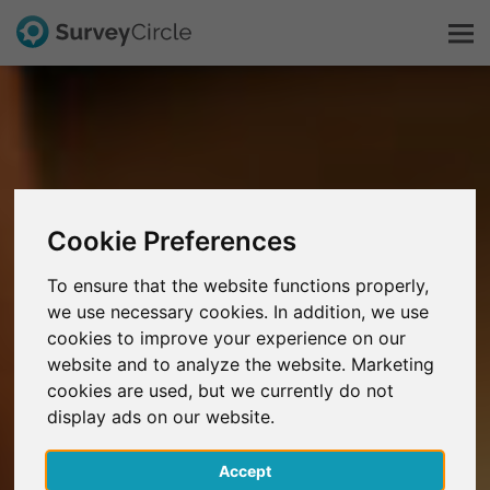
Dit is SurveyCircle
Survey Ranking
Cookie Preferences
Onderzoek verkennen
To ensure that the website functions properly,
we use necessary cookies. In addition, we use
FAQ
cookies to improve your experience on our
website and to analyze the website. Marketing
Gratis registreren
cookies are used, but we currently do not
display ads on our website.
Inloggen
Accept
English